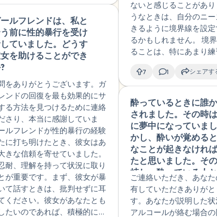
になった話を聞いて
を探すのも一苦労で、保
いようにしてください。回復へ
ないと感じることがあり
と、あるいは苦痛や危害
も人から愛されるた
に話しても検索ページの
あなた自身のものであり、あな
うなときは、自分のニー
行動などが挙げられます
ガールフレンドは、私と
🇺🇸
をしてでも頑張り続
えてもらうため、ホーム
のものです。あなたは何を達成
きるように境界線を設定
を設定した際にあなたが
合う前に性的暴行を受け
見捨てられるという
ジだけが頼りですがあま
ですか? 自分にとって何が重要
るかもしれません。 境
たことは、あなたの子供
話していました。どうす
り、性被害について
くわかりません。専門ク
がインスピレーションを与えて
ることは、特にあまり練
が悪意から生まれたもの
彼女を助けることができ
たり、どうせなら楽
ックは過去の医療トラウ
のかを考えることは役に立ちま
場合は難しい場合があり
ことを示し...
?
かったと考えたりし
シェアす
あって考えただけでも怖
7
1
人的なこと (より前向きに考え
自分のニーズと限界につ
近、体調が悪くなっ
泣いてしまいます。まだ
問をありがとうございます。ガ
) や、より具体的なこと (連絡が
ださい。これには、提供
トGPTなどを使い、
決まってませんので、来
レンドの回復を最も効果的にサ
ていた友人と時間を過ごすな
的、感情的、および身体
酔っているときに誰
ラウマの構造や問題
入って今後相談しながら
する方法を見つけるために連絡
に取り組むことができます。具体
ベルが含まれます。準備
されました。その時
していたことや、治
るし、私が全部手続きを
ださり、本当に感謝していま
定可能な目標を選択すると、達
熱くなったときではなく
に夢中になっていま
でいることもあり、
わけではないと思います
ールフレンドが性的暴行の経験
すくなります。2 週間毎日自分
状況で愛する人と共有し
かし、酔いが覚める
事や幼少期から死に
毎日不安が止まらなく怖
たに打ち明けたとき、彼女はあ
い言葉を 1 つかけることは、よ
「私」の表現を使用して
なことが起きなけれ
死ねなくて夜寝て明
り泣いてしまいます。好
大きな信頼を寄せていました。
きに考えるための具体的で測定
を示します。これらの境
たと思いました。そ
らまた生きていかな
った本も読めないくらい
忍耐、理解を持って状況に取り
目標です。簡単に追跡して、う
後は、必要に応じてそれ
峙し、酔っている人
らない恐怖と絶望を
どい時が多くて、精神福
とが重要です。まず、彼女が暴
ご連絡いただき、あなた
成できたかどうかを確認できま
度強調することが重要で
関係を持つべきでは
たことを思い出しま
帳や障害年金の話も今後
いて話すときは、批判せずに耳
有していただきありがと
標を選んだら、それが治癒過程
抵抗してください。これ
こと、酔っ払った人
れに伴い、過覚醒や
ことになっています。主
てください。彼女があなたとも
す。あなたが説明した状
の状況に現実的かど...
とを気にしていないとい
唯一適切な対応は、
めずにいられない不
や病院の変更になった場
したいのであれば、積極的に耳
アルコールが絡む場合の
りません。