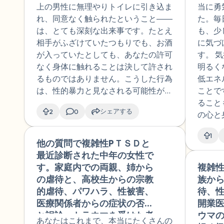
うなっていたのかと何度も考
こと
上の男性に無理やりトイレに引き込ま
当に勇
えてしまいます。[地名]のそ
まし
れ、同意なく触られたということ――
た。毎
の店の前を通るのは避けてい
動が
は、とても深刻な出来事です。たとえ
も、少
ます。私に起きたことは性暴
6時間
相手がふざけていたつもりでも、お酒
に気づ
力で、トラウマになってるの
また
が入っていたとしても、あなたの許可
す。 
でしょうか。私はどうしたら
下し
なく身体に触れることは決して許され
明るく
よいのでしょうか。
不安
るものではありません。こうした行為
低エネ
中や
は、性的暴力と見なされる可能性があ
ことで
時に
ります。 けれど、「これは性暴力な
ること
クス
シェアする
2
0
の？」「トラウマなの？」と判断を急
の心と
情や
ぐよりも、まずはご自身がどのように
るサイ
く方
1
感じたのかを、安心して話せる人に話
緊張を
他の質問で複雑性PＴＳＤと
🇯🇵
れば
してみることをおすすめします。とく
るに、
最近診断された中年の女性で
す。
に、相手が身近な人だった場合には、
と身体
す。家庭内での両親、姉から
複雑性
こと
「相手との関係」を優先してしまい、
役立ち
の虐待と、高校生からの宗教
族か
嬉し
自分の気持ちを後回しにしがちです。
的虐待、パワハラ、性被害、
待、
医と
あなたの気持ちを大切に受けとめてく
医療関係者からの症状の否定
開業
整は
れる人との対話が、これからの大切な
と誤診、トラウマを受けた者
ウマ
もり
あなたはこれまで、本当にたくさんの
支えになるはずです。