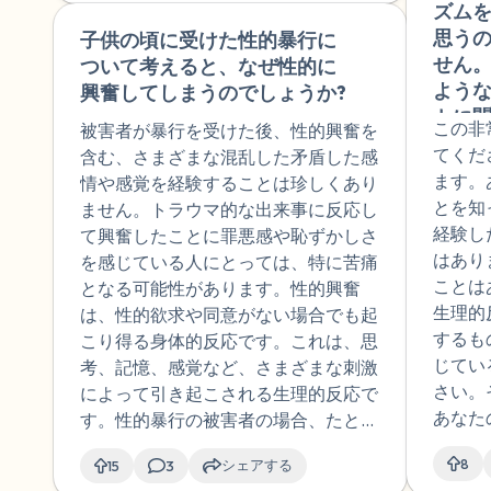
ん。それほどまでに苦しいと感じるこ
いたア
ズム
た人にアプローチされて関係
内省
とそのものが、あなたがどれほど深
ある場
思う
子供の頃に受けた性的暴行に
🇺🇸
を持ったらネグレクトされて
す。
く、長い間、傷ついてきたかを物語っ
性PT
せん
ついて考えると、なぜ性的に
いたし妻子は捨てるはずだか
性の
ています。
理職や
よう
興奮してしまうのでしょうか?
ら結婚してと言われたり、仲
あり
す。
トに
良く尊敬しているが彼女のい
くな
この非
被害者が暴行を受けた後、性的興奮を
ずか
る先輩とそういう雰囲気にな
もこ
てくだ
含む、さまざまな混乱した矛盾した感
って初めての体の関係をもっ
て、
ます。
情や感覚を経験することは珍しくあり
たら行為直後に冷たくなり、
の2ヶ
とを知
ません。トラウマ的な出来事に反応し
2回目もこちらから誘わない
時と
経験し
て興奮したことに罪悪感や恥ずかしさ
としないといわれ行為をした
吸や
はあり
を感じている人にとっては、特に苦痛
けど、また行為直後に冷たく
でて
ことは
となる可能性があります。性的興奮
なり、でもそれ以降も仲良く
パワ
生理的
は、性的欲求や同意がない場合でも起
はしていた。知り合いや友人
情フ
するも
こり得る身体的反応です。これは、思
から性的関係に誘われること
る前
じてい
考、記憶、感覚など、さまざまな刺激
が多く、好かれたいし断りに
はず
さい。
によって引き起こされる生理的反応で
くく性的奔放になっていたの
の成
あなた
す。性的暴行の被害者の場合、たとえ
で関係を沢山もったこともあ
した
者は、
その思考や記憶が望まれていなかった
る。付き合っていても身体メ
が怖
8
シェアする
15
3
を経験
り、望まれていなかったりしても、身
インのことも多かったし、満
フラ