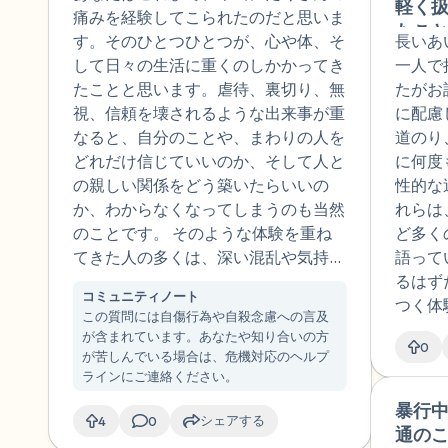
です。先ほど、性被害（レイ
軽く
痛みを経験してこられたのだと思いま
プ2回、執拗な痴漢被害、4歳
たこ
す。そのひとつひとつが、心や体、そ
長いあ
の時の性被害未遂、露出狂に
ウン
して日々の生活に重くのしかかってき
一人で
おいけられたこと）を書きま
安定
たことと思います。虐待、裏切り、無
たがお
したが、他にも性的な経験が
体的
視、信頼を壊されるような出来事が重
に配慮
ありました。4歳のころに自
トラ
なると、自分のことや、まわりの人を
道のり
慰をしていて、悪いと怒られ
験が
どれだけ信じていいのか、そして人と
に何度
炎症を起こしていたので病院
でま
の親しい関係をどう築いたらいいの
性的な
で診察されて、怖い、悪くて
せん
か、わからなくなってしまうのも当然
れらは
隠さないといけないこと、で
悪く
のことです。 そのような体験を重ね
ど多く
も気持ちいいこと学習しまし
り離
てきた人の多くは、深い混乱や気持ち
語って
た。また、小学校5年の時に隣
カウ
の揺れ、そして強い緊張感（過覚醒）
るはず
の遊具の前で立っている友人
頼関
コミュニティノート
に悩まされることがあります。「自分
つく体
のスカートをこっそり挙げて
いま
この質問には自傷行為や自殺念慮への言及
の過去の性的な経験や、いくつものト
しい医
が含まれています。あなたや知り合いの方
下着を見ている男性をみまし
医の
0
ラウマが、本当にそんなに悪いことだ
警戒心
が苦しんでいる場合は、危機対応のヘルプ
た。友人は気づいておらず声
性が
ったのだろうか」と疑ってしまった
然なこ
ラインにご連絡ください。
をあげられませんでしたが恐
障害
り、「このまま生きていけるのだろう
医療機
暴行
怖とヘンな興奮を感じまし
もの
シェアする
4
0
か」と感じることもあるかもしれませ
状態に
通の
た。大学生以降、尊敬してい
人前