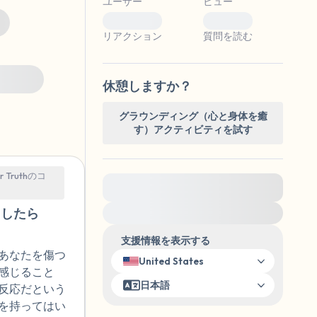
ユーザー
ビュー
0
0
リアクション
質問を読む
 others
休憩しますか？
グラウンディング（心と身体を癒
。
す）アクティビティを試す
ur Truthのコ
緊急の支援が必要な方は、{{resource}} を
ご訪問ください。
うしたら
🇯🇵
支援情報を表示する
あなたを傷つ
United States
感じること
日本語
反応だという
を持ってはい