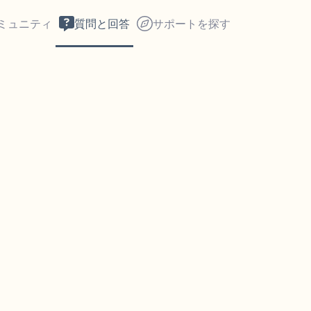
ミュニティ
質問と回答
サポートを探す
座り心地の良い場所を見つ
回します。鼻から息を吸い
え）。さあ、目を開けて周
して言ってみてください。
見えるもの5つ（部屋の中
感じるもの4つ（目の前に