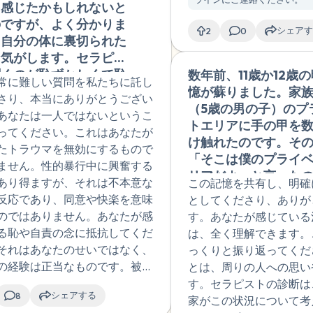
プローチを行っているチームが
を感じたかもしれないと
定で涙をする状態が1
というところがありま
しょうか。
してきた人たちが「わか
合もあります。そこでは、複雑
のですが、よく分かりま
いています。10年前
また実行はしませんが慢
シェアす
2
0
添ってくれることがあり
SDやその背景を理解している心
。自分の体に裏切られた
パワハラでダウンし
希死念慮は小さい時から
とで、少しずつ「ひとり
精神科医が関わることもありま
な気がします。セラピス
障害Ⅱ型と診断され
、症状が酷い時は死にた
感じられることもあると
聞くのが恥ずかしくて恥
数年前、11歳か12歳
なんか無いと言われ
ることもあります。離別
常に難しい質問を私たちに託し
しいのです。
憶が蘇りました。家
ラウマはあるだろう
の数ヶ月間に重なってい
さり、本当にありがとうござい
（5歳の男の子）のプ
教育や説明もされず
体調も悪かったので、こ
あなたは一人ではないというこ
トエリアに手の甲を
療された挙句、見捨
月くらいは電話相談の
ってください。これはあなたが
け触れたのです。そ
などと医師やカウン
か離別を考えた時に過呼
たトラウマを無効にするもので
「そこは僕のプライ
医療不信と医療トラ
震え、くらくら感などが
ません。性的暴行中に興奮する
リアだよ」と言った
回も受けました。よ
きます。過去には虐待や
あり得ますが、それは不本意な
この記憶を共有し、明確
ていますが、私はす
頼のできる主治医と
ハラいじめなどの体感感
反応であり、同意や快楽を意味
としてくださり、ありが
離し、それ以来そん
ラーに巡り合いまし
ラッシュバックが酷くな
のではありません。あなたが感
す。あなたが感じている
していません。なぜ
荷がかかりすぎて仕
に何時間もまた一人の時
る恥や自責の念に抵抗してくだ
は、全く理解できます。
とをしたのかはわか
半日してもしんどい
っとでていました。治療
それはあなたのせいではなく、
っくりと振り返ってくだ
ん。その年齢で性的
過覚醒が酷く睡眠が
果で大分マシにはなりま
の経験は正当なものです。被害
とは、周りの人への思い
が強く、ポルノにも
れなくて鬱状態が酷
が、今は家族からの連絡
暴行を受けた後、特に性的興奮
す。セラピストの診断は
ました。私たちの間
休職を勧められてい
い、性被害のトラウマの
シェアする
8
したと信じている場合には、さ
家がこの状況について考
外の性行為はなく、
状をずっと否定され
ッシュバックなどが中途