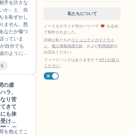
相手を許さな
いか」と、自
私たちについて
ちを恥ずかし
りません。怒
ノースカロライナ州ローリーで
を込め
あなたが傷つ
て制作されました。
語っていま
詳細は私たちの
コミュニティガイドライ
りが自分でも
ン
、
個人情報保護方針
、および
利用規約
を
お読みください。
波のように押
ぜひお送り
かもしれませ
フィードバックはありますか？
る
ください
尽さに直面し
自然な反応で
な境界線や尊
間の虐
🇯🇵
には、強く感
ワハラ、
怒りに気づい
かなり苦
感情を感じ取
してきて
いるというこ
的にも体
の感情は、あ
。受けた
れたもので
疑問もす
荷を抱えてこ
忘れないでく