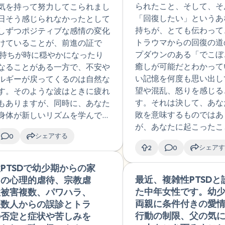
ごく溜まっています
ができるようになってき
られたこと、そして、そ
気を持って努力してこられまし
ださい。
ど、回復したいし、
た。過覚醒と低覚醒の変
「回復したい」というあ
日そう感じられなかったとして
ほどいていってくれ
一日の中であり、睡眠が
持ちが、とても伝わって
しずつポジティブな感情の変化
やカウンセラーの言
以上とるのが難しい、
トラウマからの回復の道
けていることが、前進の証で
言、治療をしっかり
鬱で体力的にもかなり低
プダウンのある「でこぼ
気持ちが時に穏やかになったり
りたいです。色々と
ており、まだ感情的にも
癒しが可能だとわかって
なることがある一方で、不安や
り、勉強したり、こ
定ではありますが、家の
い記憶を何度も思い出し
ルギーが戻ってくるのは自然な
の回答をいただいた
たまに少しの時間の外出
望や混乱、怒りを感じる
す。そのような波はときに疲れ
トラウマの構造や自
できるオススメやリラッ
す。それは決して、あな
もありますが、同時に、あなた
点、課題にも気づき
の仕方、ポジティブな感
敗を意味するものではあ
身体が新しいリズムを学んでい
り、主治医やカウン
体感などを取り戻してい
が、あなたに起こったこ
ンでもあります。 心と身体の
言葉に対して後にな
法でオススメのものがあ
シェアする
0
うとしている自然なプロ
ほぐし、安心感を感じやすくす
きを得ることも多い
教えて頂けると嬉しいで
シェアす
2
0
す。たとえ「同じところ
今この瞬間に「自分は安全だ」
まだ診察やカウンセ
また、その際、注意する
ている」ように感じても
に思い出させる、小さな工夫が
PTSDで幼少期からの家
🇯🇵
は自身の辛さを訴え
があれば教えて頂けると
の途中で起こることです
ます。たとえば：
最近、複雑性PTSDと
らの心理的虐待、宗教虐
被害に入り込んで感
いです。もちろん、主治
た中年女性です。幼
性被害複数、パワハラ、
論してしまうことも
は相談しながら、服薬調
両親に条件付きの愛
医数人からの誤診とトラ
す。まずは体調をも
こまめにしながら行うつ
行動の制限、父の気
の否定と症状や苦しみを
えること、焦らない
です。