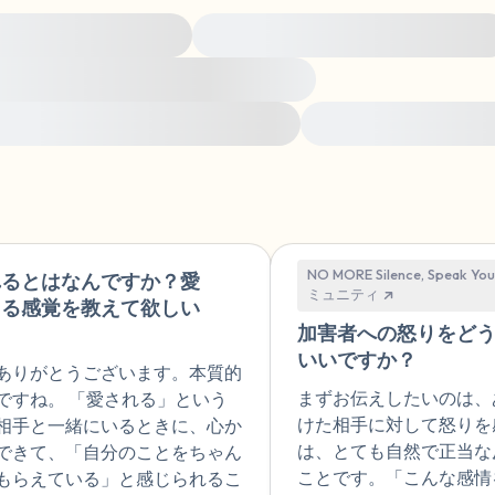
聞こえるもの3つ
e of adult experiences
Navigating relationships after trauma
匂いを嗅ぐもの2つ
emotions and how you feel in your body
ow to support survivors and be an ally
Sharing your story with
自分の好きなところ1つ。
最後に深呼吸をしましょう
NO MORE Silence, Speak Yo
れるとはなんですか？愛
🇯🇵
ミュニティ
てる感覚を教えて欲しい
加害者への怒りをど
いいですか？
ありがとうございます。本質的
まずお伝えしたいのは、
ですね。 「愛される」という
けた相手に対して怒りを
相手と一緒にいるときに、心か
は、とても自然で正当な
できて、「自分のことをちゃん
ことです。「こんな感情
もらえている」と感じられるこ