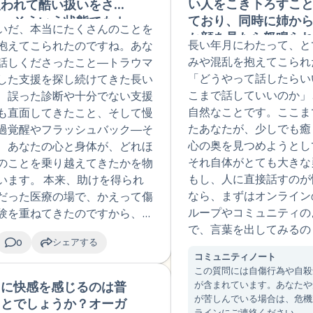
い人をこき下ろすこ
扱われて酷い扱いをされ
切とはわかっていま
ており、同時に姉か
と、そういう状態でもカ
うやっていったら、
いだ、本当にたくさんのことを
か顔を見たら怒鳴ら
セラーからも心理教育や
害にとらわれ過ぎず
長い年月にわたって、と
抱えてこられたのですね。あな
人になっても仲良く
化をされずにトラウマ身
つでも治療を受け止
みや混乱を抱えてこられ
話しくださったこと―トラウマ
思ってもゾンビと呼
アプローチをされた医療
でいけるでしょうか
「どうやって話したらい
した支援を探し続けてきた長い
どの仕打ちを受け（1
ウマ、再トラウマ化の経
ぐ受け止められなく
こまで話していいのか」
、誤った診断や十分でない支援
は二間の半分カーテ
あります。なので最近ま
になることもあると
自然なことです。ここま
も直面してきたこと、そして慢
る同じ部屋）、小学
ともに治療が開けられま
す。でも、助言や治
たあなたが、少しでも癒
過覚醒やフラッシュバック―そ
ら中学校は学校内で
でした。どんどん体調が
て再受傷しないよう
心の奥を見つめようとし
、あなたの心と身体が、どれほ
援職で仕事が出来な
なり、仕事も続けられな
て対応してもらって
それ自体がとても大きな
のことを乗り越えてきたかを物
した挙句転職を繰り
職しました。今の外部の
身で被害的にうけと
もし、人に直接話すのが
います。 本来、助けを得られ
ワハラも3回は受けて
ンセラーや主治医とは信
で再トラウマ化をし
なら、まずはオンライン
だった医療の場で、かえって傷
性被害も幼少期から
係があり、病院もあって
うにも思います。そ
ループやコミュニティの
験を重ねてきたのですから、新
けており、結婚して
すが、事情があって主治
とめるためにもアド
で、言葉を出してみるの
療者に対して慎重になったり、
てからフラッシュバ
交代、病院の交代の可能
あればお願いします
シェアする
0
れません。もちろん、こ
を抱いたりするのは、とても自
死念慮、否定的認知
高くなっています。睡眠
ば、溜まり過ぎてい
コミュニティノート
コミュニティスペースで
とです。大学病院などの大きな
る症状が強くなり、
この質問には自傷行為や自殺
が続いて改善されてきた
や恨みなどはチャッ
ストーリーや質問をいつ
関には、トラウマ関連の複雑な
が含まれています。あなたや
中に快感を感じるのは普
🇺🇸
夜間は泣いて1～4時
の、高速解離、過覚醒、
相談なども利用して
います。そういう場所で
特化した診療科や、研究に基づ
が苦しんでいる場合は、危機
ことでしょうか？オーガ
ない、一人の時はず
では崩れにくい高機能高
く解消するというの
ースで話せますし、同じ
ラインにご連絡ください。