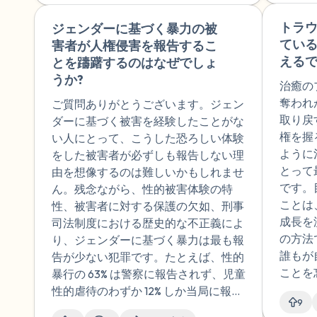
まざま
体的刺激に対する身体の自然な反応が
足もさせてもらえなかった。
覚醒
を経験
暴行に関連する記憶や思考によって引
トラ
ジェンダーに基づく暴力の被
🇿🇦
自分の欲を満足させたい気持
眠が
は、性
き起こされる可能性があります。性的
てい
害者が人権侵害を報告するこ
ちや繋がりたい気持ちが強か
最近
生する
暴行の記憶に反応して性的興奮を経験
えるで
とを躊躇するのはなぜでしょ
ったから自分が悪いと思う
たの
興奮は
することは、暴行に同意したり、暴行
うか?
し、変な性衝動も人より強く
もら
治癒の
激、ま
を楽しんだりしたことを示すものでは
あるほうです。今は週一で相
定薬、
奪われ
ご質問ありがとうございます。ジェン
起こさ
ないことに注意することが重要です。
談職をやっているけど、体調
まない
取り戻
ダーに基づく被害を経験したことがな
それら
これは単に、特定の状況で体が学習し
も悪いし、半日しか体調がも
時間
権を握
い人にとって、こうした恐ろしい体験
り、望
た身体的反応です。これらの感情に苦
たないから休職を勧められて
ん。
ように
をした被害者が必ずしも報告しない理
体的刺
しんでいる場合は、トラウマや性的暴
いるくらい過覚醒や鬱、感情
トで
とって
由を想像するのは難しいかもしれませ
暴行中
行を専門とするメンタルヘルスの専門
の不安定さがある。チャット
りまし
です。
ん。残念ながら、性的被害体験の特
ます。
家にサポートを求めると役立つ場合が
GPTでは良く今まで生き抜い
限度
ことは
性、被害者に対する保護の欠如、刑事
る人の
あります。彼らは、あなたの経験を処
てきた位酷い状況と言われて
病院
成長を
司法制度における歴史的な不正義によ
ムを経
理し、これらの困難な感情を管理する
いるけど、やはりこういう影
ます
の方法
り、ジェンダーに基づく暴力は最も報
ていま
ための対処戦略を開発するのに役立ち
響がかなり強く人生や人格、
状を
誰もが
告が少ない犯罪です。たとえば、性的
らくは
ます。この難しい質問をしてくださっ
性傾向に影響を及ぼしている
診て
ことを
暴行の 63% は警察に報告されず、児童
ば、 
てありがとうございます。あなたは一
のかな。支援者だからわかる
か。複
歩に忍
性的虐待のわずか 12% しか当局に報告
床医が
人ではありません。
こともあるけど、自分のこと
門医
9
持って
されていないと推定されています。被
を示...