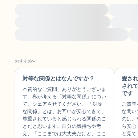
Making sense of childhood experiences
Making sens
Sex, sexuality, and intimacy after trauma
Managing 
Understanding specific types of trauma and harm
H
おすすめ
対等な関係とはなんですか？
愛さ
🇯🇵
され
本質的なご質問、ありがとうございま
です
す。私が考える「対等な関係」につい
て、シェアさせてください。 「対等
ご質問
な関係」とは、お互いが安心できて、
な問い
尊重されていると感じられる関係のこ
のは、
とだと思います。自分の気持ちや考
ら安心
え、「ここまでは大丈夫だけど、ここ
と見て