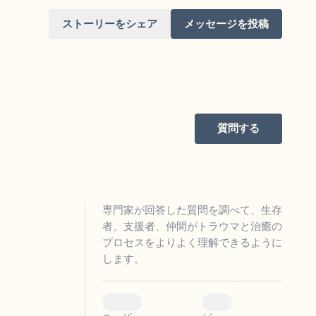
ストーリーをシェア
メッセージを投稿
質問する
けてください。目を軽く閉じて、深呼吸を数
（3つ数え）、口から息を吐きます（3つ数
りを見回してください。以下のことを声に出
専門家が回答した質問を調べて、生存
者、支援者、仲間がトラウマと治癒の
プロセスをよりよく理解できるように
と窓の外を見ることができます）
します。
あるもので触れるものは何ですか？）
0
0