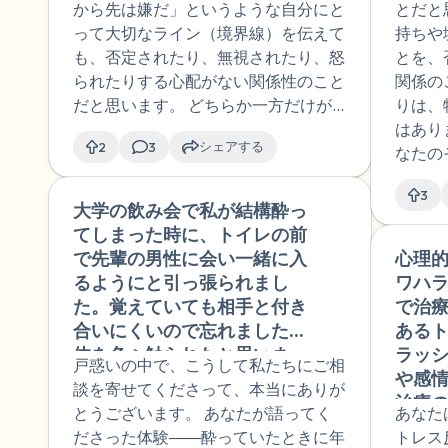
から先は嫌だ」というような自分にと
とだと
って大切なライン（境界線）を伝えて
持ちや
も、否定されたり、無視されたり、怒
とを、
られたりする心配がない関係性のこと
関係の
だと思います。 どちらか一方だけが
りは、
決めたり、主導したりするのではな
はあり
シェアする
2
3
く、二人の意見が同じくらい大切に扱
なたの
われます。もし意見が合わないことが
をその
3
あっても、相手の話に耳を傾け、お互
んな小
大学の飲み会で私が結構酔っ
🇯🇵
いの気持ちを大事にしながら、二人に
は、あ
てしまった時に、トイレの前
とって良い方法を一緒に探していきま
に、相
で先輩の男性に会い一緒に入
心理
す。
ことか
るようにと引っ張られまし
ワハラ
優しい
た。覚えていても相手と付き
で治
とかも
合いにくいので忘れましたが
ある
自分ら
体を色々触られたと思いま
ラッ
戸惑いの中で、こうして私たちにご相
れるこ
す。ふざけていたのだと思う
や感
談を寄せてくださって、本当にありが
のですが、あの時[名前]先輩
治療
とうございます。 あなたが語ってく
あなた
が来てちゃかさなかったらど
ティ
ださった体験――酔っていたときに年
トレス