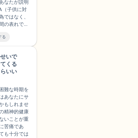
あなたが説明
た。ただ
識を得
SA（子供に対
思いま
きたの
為ではなく、
談したと
ののそう
間の表れであ
でも性犯
に被害妄
くつかの要素
ことでは
しまいま
する
。例えば、接
。年齢差
ろの性
たこと、相手
的な行為
時の執拗
際にすぐに行
のせいで
🇺🇸
たと彼女
らの同意
作は見られな
えてくる
なたは私
ての避妊
たが同じ行動
たらいい
に賛成で
合いから
などが挙げら
ったの
関係、露
奇心は、年齢
代の普通
たこと）
困難な時期を
なものです。
にはわか
恐怖や混
はあなたにサ
いを理解しよ
、未だに
かもしれませ
りすることで
な気持ち
の精神的健康
ます。正常な
や性的な
ないことが重
る主な要因と
奔放、幼
に苦痛であ
めるように言
して聖人
ても十分では
侵害するこ