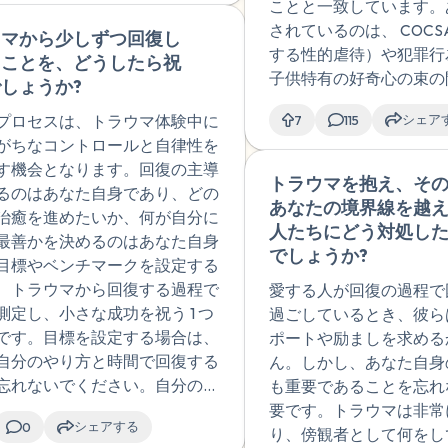
な混乱した矛盾した感情や感覚
ことと一致しています。
図もありませんでし
症状を言葉にして知
時や日中にあったり、睡
することがあります。性的興奮
されているのは、 COC
ウマから少しずつ回復し
🇺🇸
好奇心だったのだと
て、症状を立証して
ずっと崩壊してて、特に
的欲求や同意がない場合でも発
する性的虐待）や犯罪行
ることを、どうしたら祝
す。セラピストに相
で、重症とは思うも
はほとんど寝られなかっ
可能性のある身体的反応です。
子供特有の好奇心の束の
しょうか?
ころ、これはCOCSA
とも言われず、未だ
で何度も薬を調整をして
、恐怖、興奮の伝達、神経刺
るように思われます。い
罪でもなく、珍しい
想なのかとか疑って
い、抗精神病薬や気分安
シェア
プロセスは、トラウマ体験中に
7
115
たはその他の要因によって引き
がそれを裏付けています
ないと言われました
す。性被害（4歳のこ
抗不安薬など6種類の
がちなコントロールと自律性を
れる可能性があります。たとえ
触は非常に短時間であっ
はあったものの、性
被害未遂、短大生の
と今は5時間から6、7
す機会となります。回復の主導
の感情が望まれていなかった
が自分の境界線を示した
トラウマを抱え、そ
や力や操作はなかっ
な痴漢被害、知人か
の睡眠を維持できませ
るのはあなた自身であり、どの
まれていなかったとしても、身
動を止めたこと、力や操
あなたの境界線を越
は指摘しました。あ
を途中でとりけされ
診察前も症状が出てベッ
治癒を進めたいか、何が自分に
激に対する身体の自然な反応が
かったこと、そしてあな
人たちにどう対処し
のセラピストの意見
なしのレイプ、知り
休ませてもらうことがあ
最善かを決めるのはあなた自身
に引き起こされた可能性があり
を繰り返さなかったこと
でしょうか?
すか？これが犯罪だ
の性的関係の誘いや
た。抗不安薬も1日数回
目標やベンチマークを設定する
調査結果から、性的暴力を訴え
れます。子どもの性的好
か、それとも子供時
出狂においかけられ
内で飲んでいます。大学
、トラウマから回復する過程で
愛する人が回復の過程で
うち、約20 人に 1人がオーガズ
差があっても発達上正常
の探求だったのか私
についても、多少の
なども候補に上がってい
測定し、小さな成功を祝う 1 つ
過ごしているとき、彼ら
験したと述べていると推定され
子どもは、自分の体や違
りません。
乱は覚えていますが
が、やはりここまでの症
です。目標を設定する場合は、
ポートや励ましを求める
す。しかし、実際の数字はおそ
うと、触ったり観察した
大したことないよう
を考えると、大学病院で
自分のやり方と時間で回復する
ん。しかし、あなた自身
るかに高いでしょう。たとえ
探求することがよくあり
や、元々性的な興味
もらう方がよいでしょう
忘れないでください。自分の進
も重要であることを忘れ
2004 年のレビュー論文では、臨
探求と問題行動を区別す
満足が得られず性的
雑性PTSDのトラウマ専
耐強く、自分自身に思いやりを
要です。トラウマは非常
「性的虐待中に完全な性的反応
しては、強制の有無、や
いころに娼婦が改心
シェアする
を探すのも専門のクリニ
0
ください。自分の成長を他人と
り、傍観者として何をし
われても繰り返し境界を