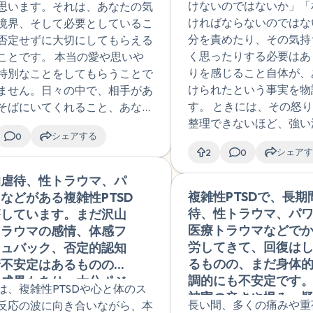
けないのではないか」「
思います。それは、あなたの気
ければならないのではな
境界、そして必要としているこ
分を責めたり、その気持
否定せずに大切にしてもらえる
く思ったりする必要はあ
ことです。 本当の愛や思いや
りを感じること自体が、
特別なことをしてもらうことで
けられたという事実を物
ません。日々の中で、相手があ
す。 ときには、その怒
そばにいてくれること、あなた
整理できないほど、強い
まま受け入れてくれること―そ
シェアする
0
し寄せてくることもある
さな積み重ねにあります。 愛
シェアす
2
0
ん。怒りは、不正や理不
なたが不安を打ち明けるとき
たときに生まれる、ごく
手がじっくり耳を傾けてくれる
的虐待、性トラウマ、パ
🇯🇵
す。特に、あなたの大切
もしれません。つらいときに、
複雑性PTSDで、長期
などがある複雑性PTSD
厳が踏みにじられたとき
言葉をかけて励ましてくれるこ
待、性トラウマ、パ
療しています。まだ沢山
じられて当然です。その
しれません。そして、あなたが
医療トラウマなどで
トラウマの感情、体感フ
ているあなたは、自分の
しくいられる場所をつくってく
労してきて、回復は
シュバック、否定的認知
り、大切にしようとして
となのだと思います。
るものの、まだ身体
情不安定はあるものの、
とでもあります。あなた
調的にも不安定です
の成果もあり、大分ポジ
は、複雑性PTSDや心と体のス
なたを守ろうとして生ま
被害の辛さや恨み、
ブな感情や感覚を感じる
長い間、多くの痛みや重
反応の波に向き合いながら、本
す。そのことを、どうか