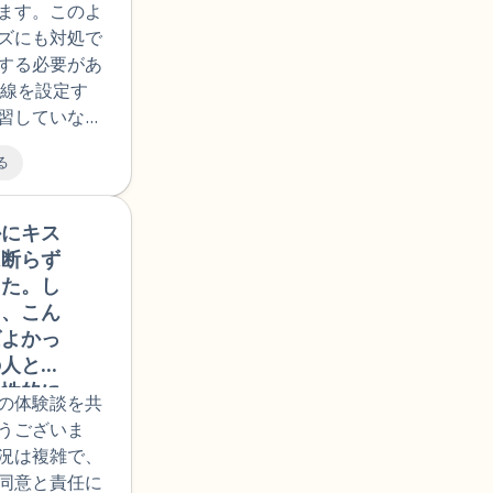
性的にで
ます。このよ
を引き起こす
めには何
ズにも対処で
。彼が境界線
けないと
する必要があ
即座に反応し
恐怖があ
界線を設定す
時代の好奇心
も軽くみ
習していない
ではなかった
しめばよ
ます。まず、
ます。最
る
いて考えてく
てチャッ
したい経済
自分のト
的な支援のレ
かにキス
🇹🇳
点を確認
ができたら、
は断らず
療が進ん
、落ち着いた
した。し
性被害の
てください。
と、こん
たいけど
、自分の視点
ばよかっ
日ア来た
界線を伝えた
の人と対
ければな
らを守り、再
と性的に
感じてい
の体験談を共
す。罪悪感に
なかった
した。そ
うございま
は、彼らのこ
に対して
色々確か
況は複雑で、
う意味ではあ
歩くのを
安、性的
同意と責任に