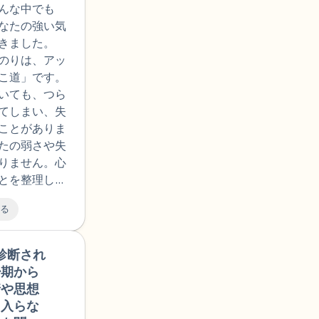
。けれ
んな中でも
少しずつ
なたの強い気
る主治医
きました。
葉や助
のりは、アッ
と受け取
こ道」です。
話をした
いても、つら
こで質問
てしまい、失
りして、
ことがありま
身の問題
たの弱さや失
始めてお
りません。心
セラーの
とを整理しよ
ってきづ
セスなので
ですが、
る
で立ち止まっ
リングで
、それは回復
て自身の
。
診断され
🇯🇵
情的に反
少期から
多いで
情や思想
う少し整
に入らな
ことが大