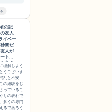
8年位続
るよ」と寄り
に症状と
る
ます。話すこ
、双極性
じゃない」と
トラウマ
思います。
の頃の記
🇦🇺
たり、ト
族の友人
けど心理
ライベー
適当に治
数秒間だ
てられた
の友人が
セラーに
ベートエ
ウマを何
のを覚え
うやく信
に理解しよう
ぐに手を
カウンセ
とうございま
なことは
たが、負
混乱と不安
そんなこ
事も週に
この経験をじ
りませ
状態で、
さっているこ
な好奇心
あまりと
やりの表れで
触れてい
いため、
、多くの専門
にそれ以
ます。症
えるであろう
性的な意
、自分で