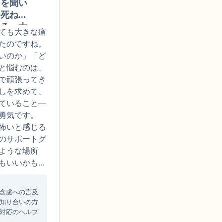
とを聞い
すが、ど
ら死ねと
自身の被
れる、大
、少しず
ても大きな痛
なったと
めて進ん
たのですね。
ばれるな
。今はす
いのか」「ど
8歳まで
て道調べ
と悩むのは、
ンは引け
も思いま
で頑張ってき
校後半か
療をうけ
しを求めて、
孤立、支
に配慮し
ていること―
くて孤立
いても自
勇気です。
返し、パ
めて自分
怖いと感じる
います。
ているよ
のサポートグ
複数回う
の連鎖を
ような場所
家を離れ
バイスが
もいいかもし
ックや希
。例え
のオンライン
を始めす
る悲しみ
は、あなたの
酷い時は
念慮への言及
トや電話
でも歓迎して
知り合いの方
間は眠れ
、なるべ
は、自分のペ
対応のヘルプ
っと不安
もありで
ような経験を