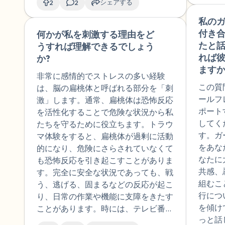
だと本当にわからないし、恥
ック
シェアする
2
2
比べな
害者が自分の体験を報告することをた
ずかしくて誰にも言えないし
健所
の道は
めらう理由はたくさんあります。以下
私の
主治医とかにもいいたくな
み教
ただけ
にその理由のいくつかを挙げます。現
付き
何かが私を刺激する理由をど
🇺🇸
い。やはり性に関する経験は
ペー
したい
時点で暴行を報告するのは安全ではな
たと
うすれば理解できるでしょう
あまり何も感じないし、考え
りよ
で、何
い、あるいは加害者や家族からの報復
れば
か?
方とかが変な方に行っている
リニ
くれる
を恐れている。彼らはその事件を忘れ
ますか
感じがする。性トラウマの経
マが
非常に感情的でストレスの多い経験
す。個
たい、あるいは起こったことを忘れた
験や性に関する奔放、今まで
くて
この質
は、脳の扁桃体と呼ばれる部分を「刺
るなど
いのです。彼らは、起こったことが性
のトラウマもそんなに心を破
何も
ールフ
激」します。通常、扁桃体は恐怖反応
途絶え
的暴行や強姦の法的定義に該当するか
壊していますか。確かに死ね
年に
ポート
を活性化することで危険な状況から私
ど) 
どうか確信が持てない。彼らはショッ
ないから生きてきたけど、毎
にな
してく
たちを守るために役立ちます。トラウ
的で測
クを受けています。彼らは恥ずかしさ
日死にたかった。性に関する
する
す。ガ
マ体験をすると、扁桃体が過剰に活動
成しや
や自責の念を感じます。信じてもらえ
体験も、他のトラウマも本当
が、
をあな
的になり、危険にさらされていなくて
に優し
ないことや、友人や家族から社会的に
は死んでいてもおかしくない
くな
なたに
も恐怖反応を引き起こすことがありま
り前向
孤立することを恐れている彼らは責め
くらいのダメージを受け続け
きだ
共感、
す。完全に安全な状況であっても、戦
可能な
られることを恐れている。彼らは法執
ていたのかな？これって、い
しん
組むこ
う、逃げる、固まるなどの反応が起こ
まく達
行機関や裁判所によって再び被害者と
つかは回復して穏やかになっ
祉手
行につ
り、日常の作業や機能に支障をきたす
す。目
されることを恐れている。彼らは正義
ていくのかな。
する
を傾け
ことがあります。時には、テレビ番組
の現在
が実現されないのではないかと恐れて
治医
っと話
で暴力を見たり、ニュースで暴力につ
いる。彼らは、犯罪者が責任を問わ