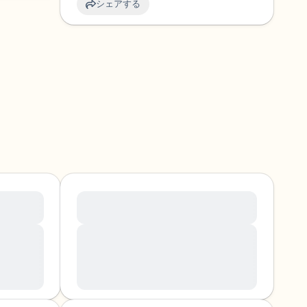
シェアする
amet,
Lorem ipsum dolor sit amet,
elit.
consectetuer
Lorem ipsum dolor sit amet,
 Aenean
consectetuer adipiscing elit. Aenean
Aenean
commodo ligula eget dolor. Aenean
enatibus
massa. Cum sociis natoque penatibus
es,
et magnis dis parturient montes,