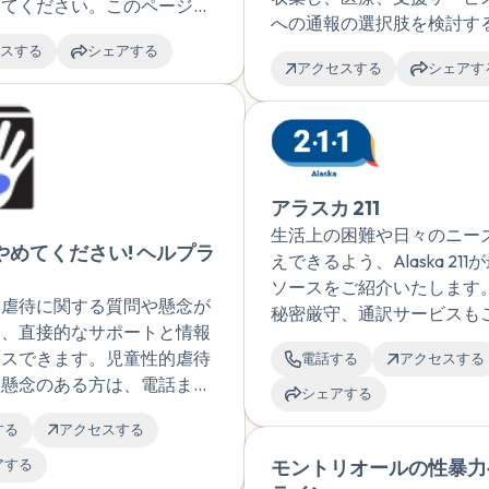
してください。このページは
への通報の選択肢を検討す
的虐待の被害者向けに設計さ
提供します。
スする
シェアする
ますが、あらゆる種類の経験
アクセスする
シェアす
が Saprea のセルフヘル
ースから恩恵を受ける可能性
ます。
アラスカ 211
生活上の困難や日々のニー
やめてください! ヘルプラ
えできるよう、Alaska 21
ソースをご紹介いたします
的虐待に関する質問や懸念が
秘密厳守、通訳サービスも
は、直接的なサポートと情報
ただけます。
セスできます。児童性的虐待
電話する
アクセスする
て懸念のある方は、電話また
シェアする
ブサイトのメッセージ機能を
する
アクセスする
質問し、メールで回答を受け
とができます。
アする
モントリオールの性暴力