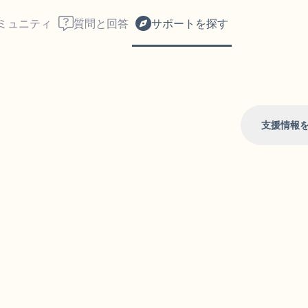
ミュニティ
質問と回答
サポートを探す
支援情報
座り心地の良い場所を見つ
回します。鼻から息を吸い
え）。さあ、目を開けて周
して言ってみてください。
見えるもの5つ（部屋の中
感じるもの4つ（目の前に