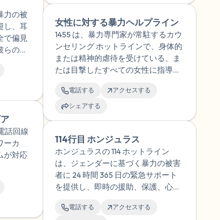
暴力の被
女性に対する暴力ヘルプライン
迎し、耳
1455 は、暴力専門家が常駐するカウ
全で偏見
ンセリング ホットラインで、身体的
彼らの選
または精神的虐待を受けている、ま
たは目撃したすべての女性に指導を
提供します。
電話する
アクセスする
シェアする
ビア
電話回線
114行目 ホンジュラス
ワーカ
ホンジュラスの 114 ホットライン
ムが対応
は、ジェンダーに基づく暴力の被害
者に 24 時間 365 日の緊急サポート
を提供し、即時の援助、保護、心理
的、法的、および社会的サービスの
電話する
アクセスする
紹介を提供します。