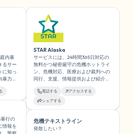
。
STAR Alaska
は、家庭内暴
サービスには、24時間365日対応の
きるサー
無料かつ秘密厳守の危機ホットライ
々に知っ
ン、危機対応、医療および裁判への
内暴力の
同行、支援、情報提供および紹介、
プログラ
トラウマ治療、継続的なサポートが
る
電話する
アクセスする
、自分の
含まれます。
適なサー
シェアする
見つけら
していま
性的暴行の
危機テキストライン
に情報を
発散したい？
ス、警察