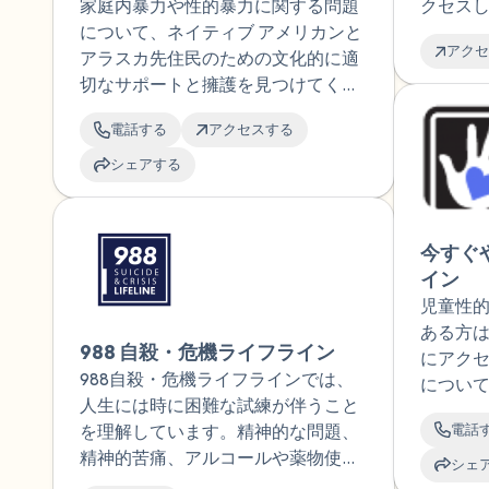
家庭内暴力や性的暴力に関する問題
クセス
について、ネイティブ アメリカンと
児童性
アクセ
アラスカ先住民のための文化的に適
れてい
切なサポートと擁護を見つけてくだ
を持つ個人
さい。1-844-762-8483 に電話して擁
プ リソ
電話する
アクセスする
護者と連絡を取ってください。24 時
があり
間年中無休で対応しています。
シェアする
今すぐ
イン
児童性
ある方
988 自殺・危機ライフライン
にアク
988自殺・危機ライフラインでは、
につい
人生には時に困難な試練が伴うこと
はウェ
電話
を理解しています。精神的な問題、
使って
精神的苦痛、アルコールや薬物使用
取るこ
シェ
の懸念を抱えている場合でも、ただ