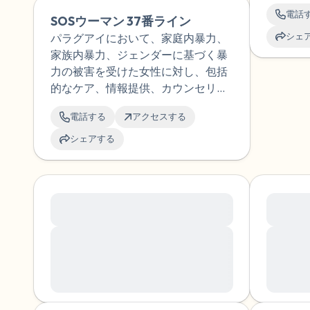
ていま
り除き、より万全の準備をすること
電話
SOSウーマン 37番ライン
ができます。
シェ
パラグアイにおいて、家庭内暴力、
家族内暴力、ジェンダーに基づく暴
力の被害を受けた女性に対し、包括
的なケア、情報提供、カウンセリン
グを提供しています。あらゆる種類
電話する
アクセスする
の差別を受けた女性に対し、支援と
社会教育的指導を提供する学際的な
シェアする
チームを擁しています。
Lorem ipsum dolor sit amet,
Lorem i
consectetuer
consect
Aenean
Lorem ipsum dolor sit amet,
Lorem ips
consectetuer adipiscing elit. Aenean
consectet
commodo ligula eget dolor. Aenean
commodo 
massa. Cum sociis natoque penatibus
massa. C
et magnis dis parturient montes,
et magnis