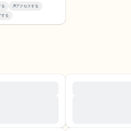
す。
する
アクセスする
アする
psum dolor sit amet,
Lorem ipsum dolor sit 
etuer adipiscing elit.
consectetuer adipiscing 
 commodo ligula eget
um dolor sit amet,
Lorem ipsum dolor sit amet,
uer adipiscing elit. Aenean
consectetuer adipiscing elit.
ligula eget dolor. Aenean
commodo ligula eget dolor. 
um sociis natoque penatibus
massa. Cum sociis natoque p
 dis parturient montes,
et magnis dis parturient mont