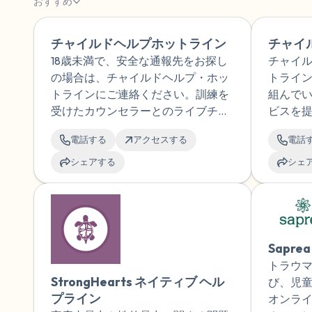
おすすめ
チャイルドヘルプホットライン
チャイ
18歳未満で、安全な通報先をお探し
チャイ
の場合は、チャイルドヘルプ・ホッ
トライ
トラインにご連絡ください。訓練を
組んで
受けたカウンセラーとのライブチャ
ビスを
ットも可能です。ホットラインは24
インに
電話する
アクセスする
電話
時間対応で、すべての通話は秘密厳
24 時間
守されます。
シェアする
シェ
Saprea
トラウ
StrongHearts ネイティブ ヘル
び、児
プライン
オンライ