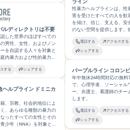
ライン
性暴力ヘルプラインは、性
害を受けたすべての人を歓
を傾け、信じ、支える、安
バルディレクトリは不要
のない空間を提供します。
承認した世界のほぼすべての
択は尊重されます。
電話する
アクセスする
域の男性、女性、およびノン
リーを自認する人々を対象と
シェアする
家庭内暴力および性的暴力に
ヘルプライン、専門サポート
スする
シェアする
パープルライン コロン
ス、およびリソースを網羅し
年中無休24時間対応の無料
ての包括的な国際ディレクト
で、心理学者、ソーシャル
。
急ヘルプライン ドミニカ
ー、弁護士、看護師のチー
します。
国籍、宗教、社会的地位によ
なく、あらゆる種類の暴力の
電話する
アクセスする
となったすべての女性とその
シェアする
青少年（NNA）を対象とし