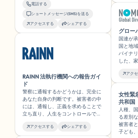
電話する
誰かに話を聞いてほしい場合でも、
私たちの思いやりあるカウンセラー
ショートメッセージ(SMS)を送る
があなたをサポートします。あなた
アクセスする
シェアする
は一人ではありません。
グロー
国連が
国と地
バイナ
した、
関する
アクセ
サービ
RAINN 法執行機関への報告ガイ
た初め
ド
リです
警察に通報するかどうかは、完全に
女性緊
あなた自身の判断です。被害者の中
共和国
には、通報し、正義を求めることで
人種、
立ち直り、人生をコントロールでき
る差別
るようになったという人もいます。
被害者
アクセスする
シェアする
通報方法を理解し、経験についてよ
子ども、
り深く学ぶことで、未知の部分を取