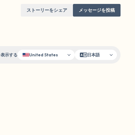
ストーリーをシェア
メッセージを投稿
を表示する
日本語
United States
けてください。目を軽く閉じて、深呼吸を数
（3つ数え）、口から息を吐きます（3つ数
りを見回してください。以下のことを声に出
と窓の外を見ることができます）
あるもので触れるものは何ですか？）