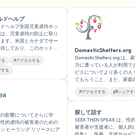
聞こえるもの3つ
ルドヘルプ
匂いを嗅ぐもの2つ
ルドヘルプ全国児童虐待ホッ
ンは、児童虐待の防止に取り
自分の好きなところ1つ。
います。米国とカナダでサー
提供しており、このホットラ
最後に深呼吸をしましょう
DomesticShelters.org
はプロの危機カウンセラーが
DomesticShelters.org 
する
アクセスする
 365 日常駐しています。
力に遭っている人が利用で
アする
ビスについてより多くの人
てもらうこと、また、家庭
被害者とその友人や家族、
アクセスする
シェアす
ムやシェルターの提供者が
居住地、言語、ニーズに最
ビスや情報を素早く簡単に
探して話す
マの影響についてさらに学
れるようにすることを目指
SEEK THEN SPEAK は、
童性的虐待の被害者のための
す。
被害者や支援者に、個人的
ン ヒーリング リソースにア
収集し、医療、支援サービ