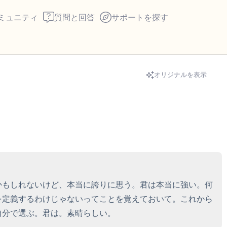
ミュニティ
質問と回答
サポートを探す
🇺🇸
オリジナルを表示
座り心地の良い場所を見つ
回します。鼻から息を吸い
え）。さあ、目を開けて周
して言ってみてください。
見えるもの5つ（部屋の中
かもしれないけど、本当に誇りに思う。君は本当に強い。何
を定義するわけじゃないってことを覚えておいて。これから
感じるもの4つ（目の前に
自分で選ぶ。君は。素晴らしい。