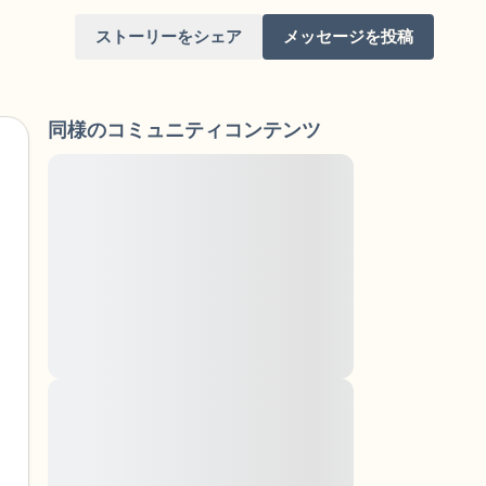
ストーリーをシェア
メッセージを投稿
同様のコミュニティコンテンツ
Lorem ipsum dolor sit amet, consectetuer
adipiscing elit. Aenean commodo ligula
eget dolor. Aenean massa. Cum sociis
けてください。目を軽く閉じて、深呼吸を数
natoque penatibus et magnis dis parturient
（3つ数え）、口から息を吐きます（3つ数
montes, nascetur ridiculus mus. Donec
quam felis, ultricies nec, pellentesque eu,
りを見回してください。以下のことを声に出
pretium quis, sem. Nulla consequat massa
quis enim. Donec pede justo, fringilla vel,
aliquet nec, vulputate
と窓の外を見ることができます）
Lorem ipsum dolor sit amet, consectetuer
adipiscing elit. Aenean commodo ligula
あるもので触れるものは何ですか？）
eget dolor. Aenean massa. Cum sociis
natoque penatibus et magnis dis parturient