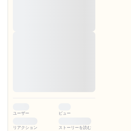
montes, nascetur ridiculus mus. Donec
quam felis, ultricies nec, pellentesque eu,
pretium quis, sem. Nulla consequat massa
quis enim. Donec pede justo, fringilla vel,
aliquet nec, vulputate
Lorem ipsum dolor sit amet, consectetuer
adipiscing elit. Aenean commodo ligula
。
eget dolor. Aenean massa. Cum sociis
natoque penatibus et magnis dis parturient
montes, nascetur ridiculus mus. Donec
quam felis, ultricies nec, pellentesque eu,
pretium quis, sem. Nulla consequat massa
quis enim. Donec pede justo, fringilla vel,
aliquet nec, vulputate
0
0
ユーザー
ビュー
0
0
リアクション
ストーリーを読む