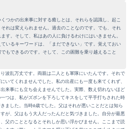
聞こえるもの3つ
匂いを嗅ぐもの2つ
いくつかの出来事に対する癒しとは、それらを認識し、起こ
。それは変えられません。過去のことなのです。でも、それ
自分の好きなところ1つ。
れます。そして、私はあの人に負けるわけにはいきません。
えているキーワードは、「まだできない」です。覚えておい
最後に深呼吸をしましょう
何でもできるのです。そして、この困難を乗り越えること
なり波乱万丈です。両親は二人とも軍隊にいたんです。それで
ばにいてくれませんでした。私の出産にも一度も来てくれず、
る出来事にも立ち会えませんでした。実際、数え切れないほど
の一つは、私がズボンを下ろしてキスをして平手打ちされた時
きました。当時6歳でした。父はそれが悪いことだとは知ら
ますが、父はもう大人だったんだと気づきました。自分が最悪
て、父のこととなるとそれしか思い浮かびません。ここまで読