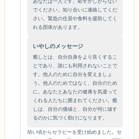
ことができます）
あなたは一人です。恥ずかしがらない
でください。知り合いに連絡してくだ
感じるもの4つ（目の前にあるもので触れ
さい。緊急の住居や食料を援助してく
るものは何ですか？）
れる団体があります。
聞こえるもの3つ
いやしのメッセージ
癒しとは、自分自身をより良くするこ
匂いを嗅ぐもの2つ
とであり、誰にも利用されないことで
自分の好きなところ1つ。
す。他人のために自分を変えましょ
う。他人のためではなく、自分のため
最後に深呼吸をしましょう。
に。あなたとあなたの健康を気遣って
くれる人たちに囲まれてください。癒
しは、自分の価値と、自分が何に値す
るのかに気づく助けになります。
幼い頃からセラピーを受け始めました。セ