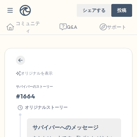
シェアする
投稿
コミュニテ
Q&A
サポート
ィ
🇺🇸
座り心地の良い場所を見つけてください。
オリジナルを表示
目を軽く閉じて、深呼吸を数回します。鼻
から息を吸い（3つ数え）、口から息を吐
サバイバーのストーリー
きます（3つ数え）。さあ、目を開けて周
#1664
りを見回してください。以下のことを声に
オリジナルストーリー
出して言ってみてください。
サバイバーへのメッセージ
見えるもの5つ（部屋の中と窓の外を見る