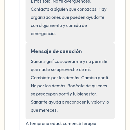
5 – cosas que puedes ver (puedes mirar
Estás solo. No te avergüences. 
Contacta a alguien que conozcas. Hay 
dentro de la habitación y por la ventana)
organizaciones que pueden ayudarte 
4 – cosas que puedes sentir (¿qué hay
con alojamiento y comida de 
frente a ti que puedas tocar?)
emergencia.
3 – cosas que puedes oír
Mensaje de sanación
Sanar significa superarme y no permitir 
2 – cosas que puedes oler
que nadie se aproveche de mí. 
1 – cosa que te gusta de ti mismo.
Cámbiate por los demás. Cambia por ti. 
No por los demás. Rodéate de quienes 
Respira hondo para terminar.
se preocupan por ti y tu bienestar. 
Sanar te ayuda a reconocer tu valor y lo 
que mereces.
A temprana edad, comencé terapia. 