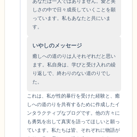
あなたは一人ではありません。愛と美
しさの中で日々成長していくことを願
感じるもの4つ（目の前にあるもので触れ
っています。私もあなたと共にいま
るものは何ですか？）
す。
聞こえるもの3つ
いやしのメッセージ
匂いを嗅ぐもの2つ
癒しへの道のりは人それぞれだと思い
ます。私自身は、学びと受け入れの繰
自分の好きなところ1つ。
り返しで、終わりのない道のりでし
た。
最後に深呼吸をしましょう。
これは、私が性的暴行を受けた経験と、癒
しへの道のりを共有するために作成したイ
ンタラクティブなブログです。他の方々に
も勇気を出して真実を語ってほしいと願っ
ています。私たちは皆、それぞれに物語が