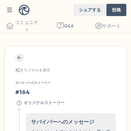
シェアする
投稿
コミュニテ
Q&A
サポート
ィ
🇺🇸
座り心地の良い場所を見つけてください。
目を軽く閉じて、深呼吸を数回します。鼻
オリジナルを表示
から息を吸い（3つ数え）、口から息を吐
サバイバーのストーリー
きます（3つ数え）。さあ、目を開けて周
#164
りを見回してください。以下のことを声に
オリジナルストーリー
出して言ってみてください。
見えるもの5つ（部屋の中と窓の外を見る
サバイバーへのメッセージ
ことができます）