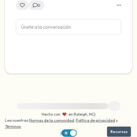
0
Para obtener ayuda inmediata, visite {{resource}}
Hecho con
en Raleigh, NC
|
Lea nuestras
Normas de la comunidad
,
Política de privacidad
y
Términos
Recursos
|