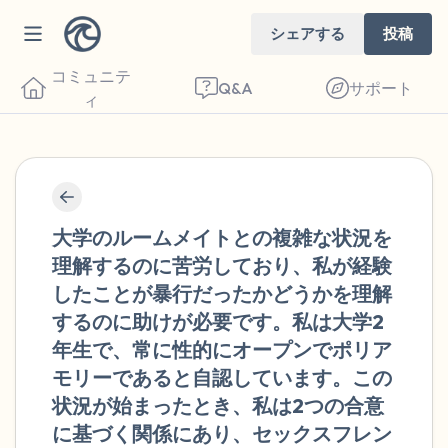
シェアする
投稿
コミュニテ
Q&A
サポート
ィ
🇺🇸
座り心地の良い場所を見つけてください。
大学のルームメイトとの複雑な状況を
目を軽く閉じて、深呼吸を数回します。鼻
理解するのに苦労しており、私が経験
から息を吸い（3つ数え）、口から息を吐
したことが暴行だったかどうかを理解
するのに助けが必要です。私は大学2
きます（3つ数え）。さあ、目を開けて周
年生で、常に性的にオープンでポリア
りを見回してください。以下のことを声に
モリーであると自認しています。この
出して言ってみてください。
状況が始まったとき、私は2つの合意
に基づく関係にあり、セックスフレン
見えるもの5つ（部屋の中と窓の外を見る