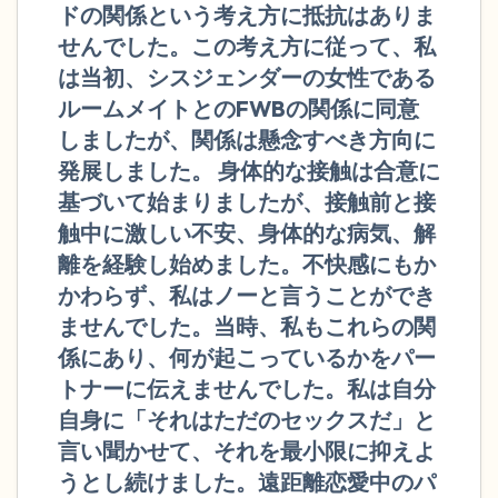
ドの関係という考え方に抵抗はありま
ことができます）
せんでした。この考え方に従って、私
感じるもの4つ（目の前にあるもので触れ
は当初、シスジェンダーの女性である
ルームメイトとのFWBの関係に同意
るものは何ですか？）
しましたが、関係は懸念すべき方向に
聞こえるもの3つ
発展しました。 身体的な接触は合意に
基づいて始まりましたが、接触前と接
匂いを嗅ぐもの2つ
触中に激しい不安、身体的な病気、解
離を経験し始めました。不快感にもか
自分の好きなところ1つ。
かわらず、私はノーと言うことができ
ませんでした。当時、私もこれらの関
最後に深呼吸をしましょう。
係にあり、何が起こっているかをパー
トナーに伝えませんでした。私は自分
自身に「それはただのセックスだ」と
言い聞かせて、それを最小限に抑えよ
うとし続けました。遠距離恋愛中のパ