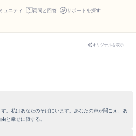
ミュニティ
質問と回答
サポートを探す
🇨🇦
オリジナルを表示
座り心地の良い場所を見つ
回します。鼻から息を吸い
え）。さあ、目を開けて周
して言ってみてください。
見えるもの5つ（部屋の中
ます。私はあなたのそばにいます。あなたの声が聞こえ、あ
自由と幸せに値する。
感じるもの4つ（目の前に