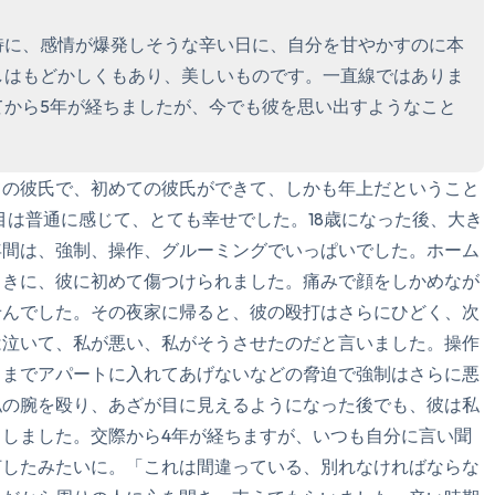
聞こえるもの3つ
特に、感情が爆発しそうな辛い日に、自分を甘やかすのに本
匂いを嗅ぐもの2つ
しはもどかしくもあり、美しいものです。一直線ではありま
てから5年が経ちましたが、今でも彼を思い出すようなこと
自分の好きなところ1つ。
最後に深呼吸をしましょう
めての彼氏で、初めての彼氏ができて、しかも年上だということ
目は普通に感じて、とても幸せでした。18歳になった後、大き
年間は、強制、操作、グルーミングでいっぱいでした。ホーム
ときに、彼に初めて傷つけられました。痛みで顔をしかめなが
せんでした。その夜家に帰ると、彼の殴打はさらにひどく、次
は泣いて、私が悪い、私がそうさせたのだと言いました。操作
るまでアパートに入れてあげないなどの脅迫で強制はさらに悪
私の腕を殴り、あざが目に見えるようになった後でも、彼は私
しました。交際から4年が経ちますが、いつも自分に言い聞
灯したみたいに。「これは間違っている、別れなければならな