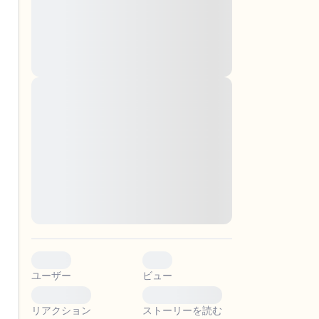
montes, nascetur ridiculus mus. Donec
quam felis, ultricies nec, pellentesque eu,
pretium quis, sem. Nulla consequat massa
quis enim. Donec pede justo, fringilla vel,
aliquet nec, vulputate
Lorem ipsum dolor sit amet, consectetuer
adipiscing elit. Aenean commodo ligula
。
eget dolor. Aenean massa. Cum sociis
natoque penatibus et magnis dis parturient
montes, nascetur ridiculus mus. Donec
quam felis, ultricies nec, pellentesque eu,
pretium quis, sem. Nulla consequat massa
quis enim. Donec pede justo, fringilla vel,
aliquet nec, vulputate
0
0
ユーザー
ビュー
0
0
リアクション
ストーリーを読む