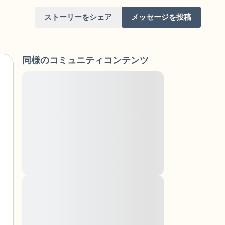
ストーリーをシェア
メッセージを投稿
同様のコミュニティコンテンツ
Lorem ipsum dolor sit amet, consectetuer
adipiscing elit. Aenean commodo ligula
eget dolor. Aenean massa. Cum sociis
けてください。目を軽く閉じて、深呼吸を数
natoque penatibus et magnis dis parturient
（3つ数え）、口から息を吐きます（3つ数
montes, nascetur ridiculus mus. Donec
quam felis, ultricies nec, pellentesque eu,
りを見回してください。以下のことを声に出
pretium quis, sem. Nulla consequat massa
quis enim. Donec pede justo, fringilla vel,
aliquet nec, vulputate
と窓の外を見ることができます）
Lorem ipsum dolor sit amet, consectetuer
adipiscing elit. Aenean commodo ligula
あるもので触れるものは何ですか？）
eget dolor. Aenean massa. Cum sociis
natoque penatibus et magnis dis parturient