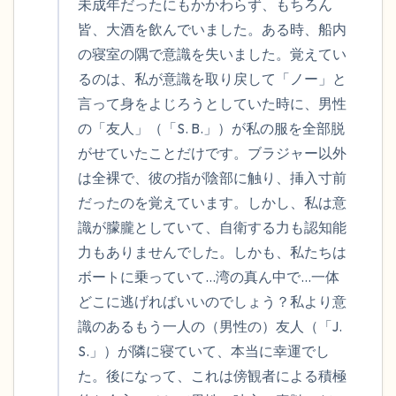
未成年だったにもかかわらず、もちろん
皆、大酒を飲んでいました。ある時、船内
の寝室の隅で意識を失いました。覚えてい
るのは、私が意識を取り戻して「ノー」と
言って身をよじろうとしていた時に、男性
の「友人」（「S. B.」）が私の服を全部脱
がせていたことだけです。ブラジャー以外
は全裸で、彼の指が陰部に触り、挿入寸前
だったのを覚えています。しかし、私は意
識が朦朧としていて、自衛する力も認知能
力もありませんでした。しかも、私たちは
ボートに乗っていて…湾の真ん中で…一体
どこに逃げればいいのでしょう？私より意
識のあるもう一人の（男性の）友人（「J. 
S.」）が隣に寝ていて、本当に幸運でし
た。後になって、これは傍観者による積極