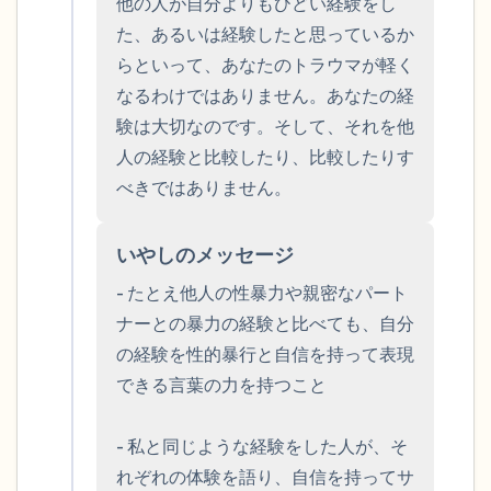
他の人が自分よりもひどい経験をし
ことができます）
た、あるいは経験したと思っているか
らといって、あなたのトラウマが軽く
感じるもの4つ（目の前にあるもので触れ
なるわけではありません。あなたの経
るものは何ですか？）
験は大切なのです。そして、それを他
人の経験と比較したり、比較したりす
聞こえるもの3つ
べきではありません。
匂いを嗅ぐもの2つ
いやしのメッセージ
自分の好きなところ1つ。
- たとえ他人の性暴力や親密なパート
ナーとの暴力の経験と比べても、自分
最後に深呼吸をしましょう。
の経験を性的暴行と自信を持って表現
できる言葉の力を持つこと

- 私と同じような経験をした人が、そ
れぞれの体験を語り、自信を持ってサ