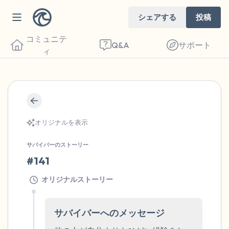
シェアする
投稿
コミュニテ
Q&A
サポート
ィ
🇺🇸
座り心地の良い場所を見つけてください。
オリジナルを表示
目を軽く閉じて、深呼吸を数回します。鼻
サバイバーのストーリー
から息を吸い（3つ数え）、口から息を吐
#141
きます（3つ数え）。さあ、目を開けて周
りを見回してください。以下のことを声に
オリジナルストーリー
出して言ってみてください。
サバイバーへのメッセージ
見えるもの5つ（部屋の中と窓の外を見る