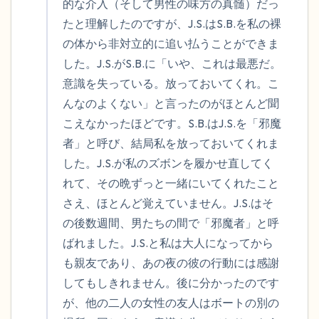
的な介入（そして男性の味方の真髄）だっ
たと理解したのですが、J.S.はS.B.を私の裸
の体から非対立的に追い払うことができま
した。J.S.がS.B.に「いや、これは最悪だ。
意識を失っている。放っておいてくれ。こ
んなのよくない」と言ったのがほとんど聞
こえなかったほどです。S.B.はJ.S.を「邪魔
者」と呼び、結局私を放っておいてくれま
した。J.S.が私のズボンを履かせ直してく
れて、その晩ずっと一緒にいてくれたこと
さえ、ほとんど覚えていません。J.S.はそ
の後数週間、男たちの間で「邪魔者」と呼
ばれました。J.S.と私は大人になってから
も親友であり、あの夜の彼の行動には感謝
してもしきれません。後に分かったのです
が、他の二人の女性の友人はボートの別の