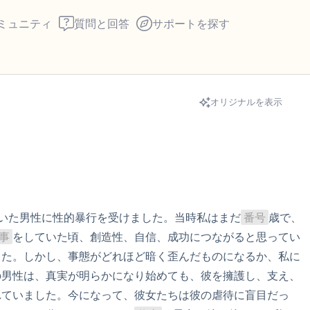
ミュニティ
質問と回答
サポートを探す
🇮🇪
オリジナルを表示
座り心地の良い場所を見つ
回します。鼻から息を吸い
え）。さあ、目を開けて周
して言ってみてください。
憧れていた男性に性的暴行を受けました。当時私はまだ
番号
歳で、 
事
をしていた頃、創造性、自信、成功につながると思ってい
見えるもの5つ（部屋の中
した。しかし、事態がどれほど暗く歪んだものになるか、私に
の男性は、真実が明らかになり始めても、彼を擁護し、支え、
感じるもの4つ（目の前に
れていました。今になって、彼女たちは彼の虐待に盲目だっ