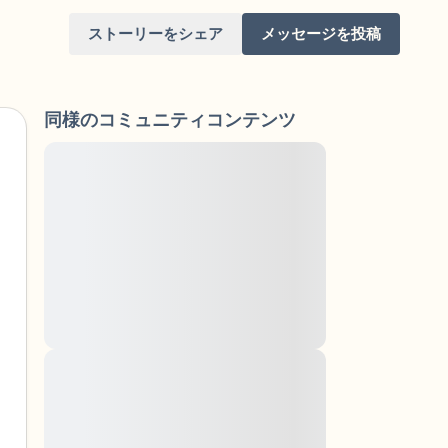
ストーリーをシェア
メッセージを投稿
同様のコミュニティコンテンツ
Lorem ipsum dolor sit amet, consectetuer
adipiscing elit. Aenean commodo ligula
eget dolor. Aenean massa. Cum sociis
けてください。目を軽く閉じて、深呼吸を数
natoque penatibus et magnis dis parturient
（3つ数え）、口から息を吐きます（3つ数
montes, nascetur ridiculus mus. Donec
quam felis, ultricies nec, pellentesque eu,
りを見回してください。以下のことを声に出
pretium quis, sem. Nulla consequat massa
quis enim. Donec pede justo, fringilla vel,
aliquet nec, vulputate
と窓の外を見ることができます）
Lorem ipsum dolor sit amet, consectetuer
adipiscing elit. Aenean commodo ligula
あるもので触れるものは何ですか？）
eget dolor. Aenean massa. Cum sociis
natoque penatibus et magnis dis parturient