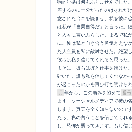
物的証拠は何もありませんでした
雇するのに十分だったのはそれだ
意された台本を読ませ、私を彼に
は私が「自業自得だ」と言った。
と人々に言いふらした。まるで私
に。彼は私と向き合う勇気さえな
た人全員を私に敵対させた。絶望
彼らは私を信じてくれると思った
よそに、彼らは彼と仕事を続けた
砕いた。誰も私を信じてくれなか
が起こったのかを再び打ち明けられ
月
年から、この痛みを抱えて
番号
ます。ソーシャルメディアで彼の
します。真実を全く知らないので
たら、私の言うことを信じてくれ
し、恐怖が襲ってきます。もし信