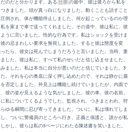
んだのだと分かります。ある
仕事
の最中、彼は後ろから私を
聞こえるもの3つ
りつきました。頭が真っ白になりました。動くことも話すこと
匂いを嗅ぐもの2つ
に圧倒され、体が機能停止しました。何が起こっているのか理
は私を家まで車で送ってくれました。その道中、彼は私に、彼
自分の好きなところ1つ。
るように言いました。性的な行為です。私はショックを受けま
。彼の忌まわしい要求を無視しました。すると彼は態度を変
最後に深呼吸をしましょう
知ったら、彼女は死んでしまうだろうと言いました。当時、妻
いました。彼は私に、すべて私のせいだと信じ込ませました。
みました。私は本当に自分が悪いのだと信じていました。3
した。それを心の奥底に深く押し込めたので、それは静かに腐
れを否定しました。外見上は機能し続けていましたが、内面で
も、彼の姿が見えるような気がしました。彼の車。彼の名前。
うに私についてくるようでした。監視され、つきまとわれ、狩
あらゆる瞬間に忍び寄ってきました。ついに、私は壊れてしま
壊し、ついに警備員のところへ行き、正義と保護と、誰かが私
しかし、彼らは私の5ページにわたる陳述書を笑いました。