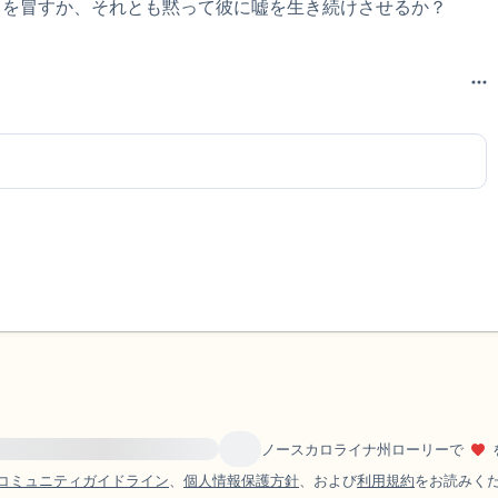
クを冒すか、それとも黙って彼に嘘を生き続けさせるか？
resource}} をご訪問ください。
ノースカロライナ州ローリーで
コミュニティガイドライン
、
個人情報保護方針
、および
利用規約
をお読みく