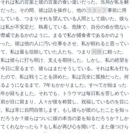
。それは私の言葉と彼の言葉の食い違いだった。当局が私を解
けだった。その間、彼は話を操作し、他の
スタッフ
事前に用
恋している、つまりそれを望んでいる人間として描いた。彼ら
彼は私が不安定だ、執着している、危険で、自分の命が危ない
が脅威であるかのように。まるで私が捕食者であるかのよう
かった。彼は他の人に汚い仕事をさせ、私が頼れると思ってい
して、私は最も信頼していた人たち、つまり
同僚
に頼った。
。私は彼らに打ち明け、支えを期待した。しかし、私の絶望を
。今日に至るまで、彼らはまだそうしている。それは私を打ち
ったので、私は戦うことを諦めた。私は完全に孤独だった。何
るようになるまで、7年もかかりました。すべてが始まった
年が経ちました。それでも、トラウマは毎日私を苦しめてい
名前が目に留まり、人々が彼を称賛し、祝福しているのを目に
す。私は常に自問自答します。もし彼らが彼のしたことを知っ
るだろうか？彼らはついに彼の本当の姿を知るだろうか？しか
じてくれなかったら？もし私が再び心を開いて、また傷つけら