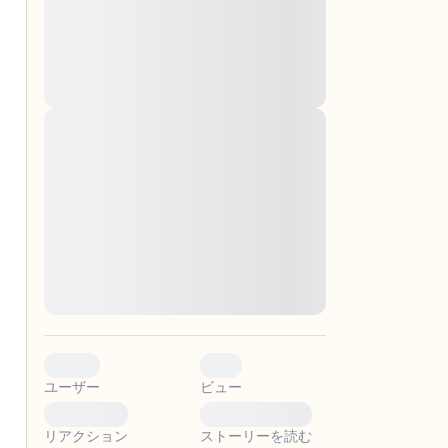
montes, nascetur ridiculus mus. Donec
quam felis, ultricies nec, pellentesque eu,
pretium quis, sem. Nulla consequat massa
quis enim. Donec pede justo, fringilla vel,
aliquet nec, vulputate
Lorem ipsum dolor sit amet, consectetuer
adipiscing elit. Aenean commodo ligula
。
eget dolor. Aenean massa. Cum sociis
natoque penatibus et magnis dis parturient
montes, nascetur ridiculus mus. Donec
quam felis, ultricies nec, pellentesque eu,
pretium quis, sem. Nulla consequat massa
quis enim. Donec pede justo, fringilla vel,
aliquet nec, vulputate
0
0
ユーザー
ビュー
0
0
リアクション
ストーリーを読む