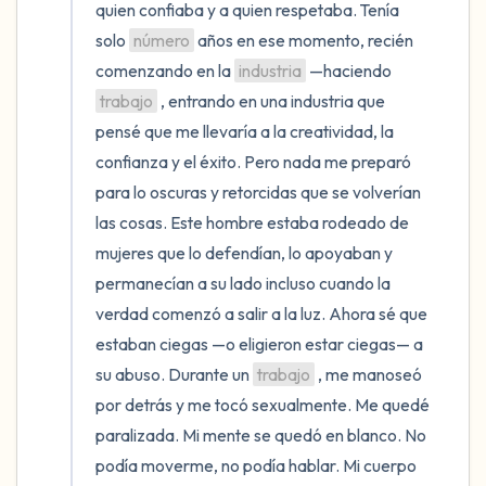
5 – cosas que puedes ver (puedes mirar
quien confiaba y a quien respetaba. Tenía 
dentro de la habitación y por la ventana)
solo 
número
 años en ese momento, recién 
comenzando en la 
industria
 —haciendo 
4 – cosas que puedes sentir (¿qué hay
trabajo
 , entrando en una industria que 
frente a ti que puedas tocar?)
pensé que me llevaría a la creatividad, la 
confianza y el éxito. Pero nada me preparó 
3 – cosas que puedes oír
para lo oscuras y retorcidas que se volverían 
las cosas. Este hombre estaba rodeado de 
2 – cosas que puedes oler
mujeres que lo defendían, lo apoyaban y 
permanecían a su lado incluso cuando la 
1 – cosa que te gusta de ti mismo.
verdad comenzó a salir a la luz. Ahora sé que 
estaban ciegas —o eligieron estar ciegas— a 
Respira hondo para terminar.
su abuso. Durante un 
trabajo
 , me manoseó 
por detrás y me tocó sexualmente. Me quedé 
paralizada. Mi mente se quedó en blanco. No 
podía moverme, no podía hablar. Mi cuerpo 