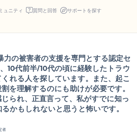
ミュニティ
質問と回答
サポートを探す
🇺🇸
暴力の被害者の支援を専門とする認定セ
座り心地の良い場所を見つ
、10代前半/10代の頃に経験したトラウ
回します。鼻から息を吸い
てくれる人を探しています。また、起こ
え）。さあ、目を開けて周
役割を理解するのにも助けが必要です。
して言ってみてください。
感じられ、正直言って、私がすでに知っ
知るかもしれないと思うと怖いです。
見えるもの5つ（部屋の中
感じるもの4つ（目の前に
定者