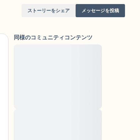
ストーリーをシェア
メッセージを投稿
同様のコミュニティコンテンツ
Lorem ipsum dolor sit amet, consectetuer
adipiscing elit. Aenean commodo ligula
eget dolor. Aenean massa. Cum sociis
けてください。目を軽く閉じて、深呼吸を数
natoque penatibus et magnis dis parturient
（3つ数え）、口から息を吐きます（3つ数
montes, nascetur ridiculus mus. Donec
quam felis, ultricies nec, pellentesque eu,
りを見回してください。以下のことを声に出
pretium quis, sem. Nulla consequat massa
quis enim. Donec pede justo, fringilla vel,
aliquet nec, vulputate
と窓の外を見ることができます）
Lorem ipsum dolor sit amet, consectetuer
adipiscing elit. Aenean commodo ligula
あるもので触れるものは何ですか？）
eget dolor. Aenean massa. Cum sociis
natoque penatibus et magnis dis parturient