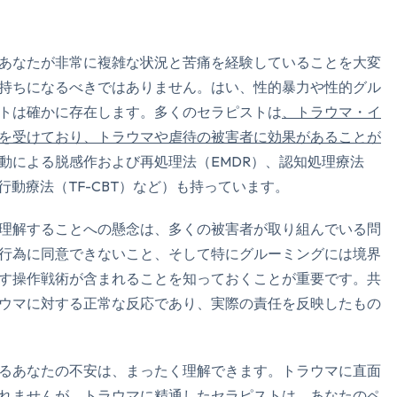
聞こえるもの3つ
匂いを嗅ぐもの2つ
あなたが非常に複雑な状況と苦痛を経験していることを大変
持ちになるべきではありません。はい、性的暴力や性的グル
自分の好きなところ1つ。
トは確かに存在します。多くのセラピストは
、トラウマ・イ
を受けており、トラウマや虐待の被害者に効果があることが
最後に深呼吸をしましょう
動による脱感作および再処理法（EMDR）、認知処理療法
行動療法（TF-CBT）など）も持っています。
理解することへの懸念は、多くの被害者が取り組んでいる問
行為に同意できないこと、そして特にグルーミングには境界
す操作戦術が含まれることを知っておくことが重要です。共
ウマに対する正常な反応であり、実際の責任を反映したもの
るあなたの不安は、まったく理解できます。トラウマに直面
れませんが、トラウマに精通したセラピストは、あなたのペ