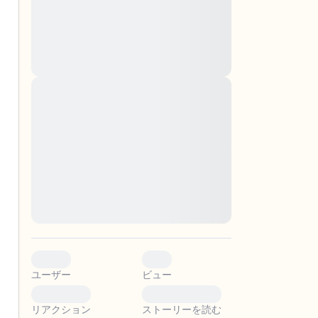
montes, nascetur ridiculus mus. Donec
quam felis, ultricies nec, pellentesque eu,
pretium quis, sem. Nulla consequat massa
quis enim. Donec pede justo, fringilla vel,
aliquet nec, vulputate
Lorem ipsum dolor sit amet, consectetuer
adipiscing elit. Aenean commodo ligula
。
eget dolor. Aenean massa. Cum sociis
natoque penatibus et magnis dis parturient
montes, nascetur ridiculus mus. Donec
quam felis, ultricies nec, pellentesque eu,
pretium quis, sem. Nulla consequat massa
quis enim. Donec pede justo, fringilla vel,
aliquet nec, vulputate
0
0
ユーザー
ビュー
0
0
リアクション
ストーリーを読む