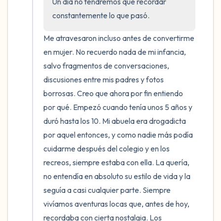
5 – cosas que puedes ver (puedes mirar
Un día no tendremos que recordar 
constantemente lo que pasó.
dentro de la habitación y por la ventana)
Me atravesaron incluso antes de convertirme 
4 – cosas que puedes sentir (¿qué hay
en mujer. No recuerdo nada de mi infancia, 
frente a ti que puedas tocar?)
salvo fragmentos de conversaciones, 
discusiones entre mis padres y fotos 
3 – cosas que puedes oír
borrosas. Creo que ahora por fin entiendo 
2 – cosas que puedes oler
por qué. Empezó cuando tenía unos 5 años y 
duró hasta los 10. Mi abuela era drogadicta 
1 – cosa que te gusta de ti mismo.
por aquel entonces, y como nadie más podía 
cuidarme después del colegio y en los 
Respira hondo para terminar.
recreos, siempre estaba con ella. La quería, 
no entendía en absoluto su estilo de vida y la 
seguía a casi cualquier parte. Siempre 
vivíamos aventuras locas que, antes de hoy, 
recordaba con cierta nostalgia. Los 