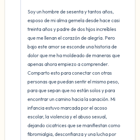
5 – cosas que puedes ver (puedes mirar
Soy un hombre de sesenta y tantos años, 
dentro de la habitación y por la ventana)
esposo de mi alma gemela desde hace casi 
treinta años y padre de dos hijos increíbles 
4 – cosas que puedes sentir (¿qué hay
que me llenan el corazón de alegría. Pero 
frente a ti que puedas tocar?)
bajo este amor se esconde una historia de 
dolor que me ha moldeado de maneras que 
3 – cosas que puedes oír
apenas ahora empiezo a comprender. 
2 – cosas que puedes oler
Comparto esto para conectar con otras 
personas que puedan sentir el mismo peso, 
1 – cosa que te gusta de ti mismo.
para que sepan que no están solos y para 
encontrar un camino hacia la sanación. Mi 
Respira hondo para terminar.
infancia estuvo marcada por el acoso 
escolar, la violencia y el abuso sexual, 
dejando cicatrices que se manifiestan como 
fibromialgia, desconfianza y una lucha por 