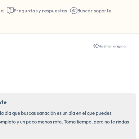
ad
Preguntas y respuestas
Buscar soporte
🇺🇸
Mostrar original
Encuentra un lugar cómodo 
respira profundamente un pa
hasta 3), exhala por la boca
a tu alrededor. Nombra lo si
nte
5 – cosas que puedes ver (p
ada día que buscas sanación es un día en el que puedes 
ventana)
mpleto y un poco menos roto. Toma tiempo, pero no te rindas. 
4 – cosas que puedes sentir