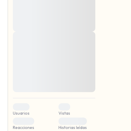
montes, nascetur ridiculus mus. Donec
quam felis, ultricies nec, pellentesque eu,
pretium quis, sem. Nulla consequat massa
quis enim. Donec pede justo, fringilla vel,
aliquet nec, vulputate
Lorem ipsum dolor sit amet, consectetuer
mismo.
adipiscing elit. Aenean commodo ligula
eget dolor. Aenean massa. Cum sociis
r.
natoque penatibus et magnis dis parturient
montes, nascetur ridiculus mus. Donec
quam felis, ultricies nec, pellentesque eu,
pretium quis, sem. Nulla consequat massa
quis enim. Donec pede justo, fringilla vel,
aliquet nec, vulputate
0
0
Usuarios
Vistas
0
0
Reacciones
Historias leídas