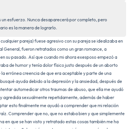
3 – cosas que puedes oír
s un esfuerzo. Nunca desaparecerá por completo, pero 
2 – cosas que puedes oler
iario es la manera de lograrlo.
1 – cosa que te gusta de ti 
 cualquier pareja) fuese agresivo con su pareja se idealizaba en 
al General, fueron retratados como un gran romance, a 
Respira hondo para termina
n en su pasado. Así que cuando mi ahora exesposo empezó a 
ba de humor y tenía dolor físico justo después de un aborto 
 la errónea creencia de que era aceptable y parte de una 
 busqué ayuda debido a la depresión y la ansiedad, después de 
ntentar automedicar otros traumas de abuso, que ella me ayudó 
 y agredida sexualmente repetidamente, además de haber 
eptar esto finalmente me ayudó a comprender que mi relación 
 raíz. Comprender que no, que no estaba bien y que simplemente 
ma en que se han visto y retratado estas cosas también me ha 