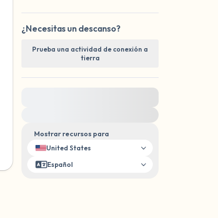
¿Necesitas un descanso?
Prueba una actividad de conexión a
tierra
Para obtener ayuda inmediata, visite
{{resource}}
Mostrar recursos para
United States
Español