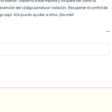
o interior. Sobreviví a ese trauma y viví para ver cómo la 
exención del código penal por violación. Recuperar el control de 
sigo aquí. Aún puedo ayudar a otros. ¡No más!