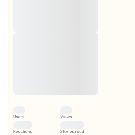
montes, nascetur ridiculus mus. Donec
quam felis, ultricies nec, pellentesque eu,
pretium quis, sem. Nulla consequat massa
quis enim. Donec pede justo, fringilla vel,
aliquet nec, vulputate
Lorem ipsum dolor sit amet, consectetuer
elf.
adipiscing elit. Aenean commodo ligula
eget dolor. Aenean massa. Cum sociis
natoque penatibus et magnis dis parturient
montes, nascetur ridiculus mus. Donec
quam felis, ultricies nec, pellentesque eu,
pretium quis, sem. Nulla consequat massa
quis enim. Donec pede justo, fringilla vel,
aliquet nec, vulputate
0
0
Users
Views
0
0
Reactions
Stories read