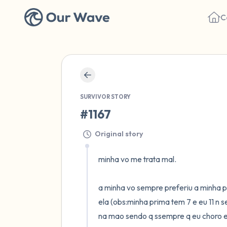
C
SURVIVOR STORY
#1167
Original story
minha vo me trata mal.

a minha vo sempre preferiu a minha 
ela (obs:minha prima tem 7 e eu 11 n s
na mao sendo q ssempre q eu choro el