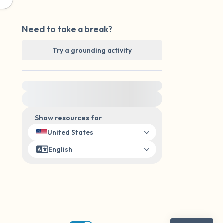
Need to take a break?
Try a grounding activity
For immediate help, visit {{resource}}
Show resources for
United States
English