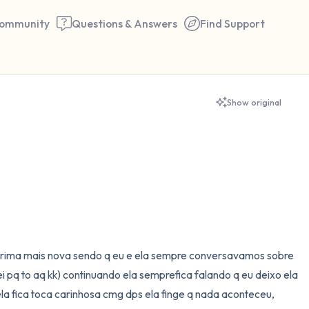
ommunity
Questions & Answers
Find Support
🇧🇷
Show original
Find a comfortable place to 
couple of deep breaths - in 
your mouth (count of 3). N
the following out loud:
5 – things you can see (you 
prima mais nova sendo q eu e ela sempre conversavamos sobre 
window)
ei pq to aq kk) continuando ela semprefica falando q eu deixo ela 
a fica toca carinhosa cmg dps ela finge q nada aconteceu, 
4 – things you can feel (what