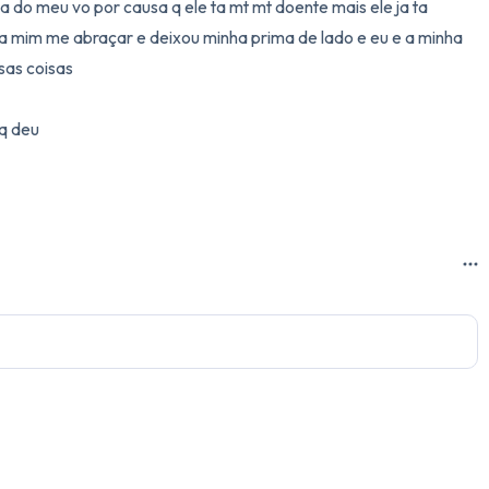
 do meu vo por causa q ele ta mt mt doente mais ele ja ta 
 a mim me abraçar e deixou minha prima de lado e eu e a minha 
3 – things you can hear
s coisas 

2 – things you can smell
 deu 

1 – thing you like about yours
Take a deep breath to end.