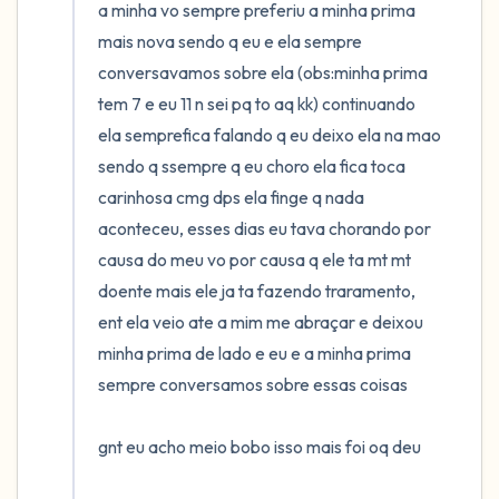
a minha vo sempre preferiu a minha prima 
mais nova sendo q eu e ela sempre 
4 – things you can feel (what is in front of
conversavamos sobre ela (obs:minha prima 
you that you can touch?)
tem 7 e eu 11 n sei pq to aq kk) continuando 
ela semprefica falando q eu deixo ela na mao 
3 – things you can hear
sendo q ssempre q eu choro ela fica toca 
carinhosa cmg dps ela finge q nada 
2 – things you can smell
aconteceu, esses dias eu tava chorando por 
1 – thing you like about yourself.
causa do meu vo por causa q ele ta mt mt 
doente mais ele ja ta fazendo traramento, 
Take a deep breath to end.
ent ela veio ate a mim me abraçar e deixou 
minha prima de lado e eu e a minha prima 
sempre conversamos sobre essas coisas 

gnt eu acho meio bobo isso mais foi oq deu 
