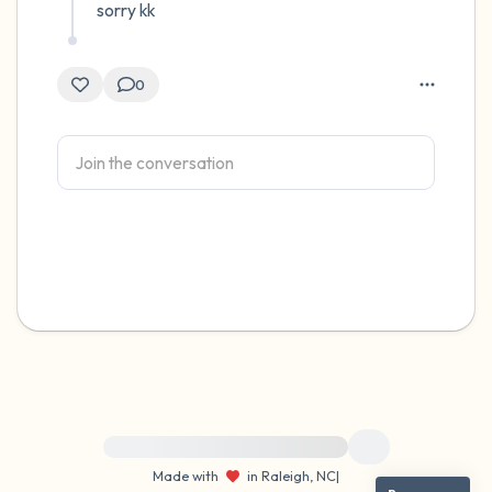
sorry kk
0
For immediate help, visit {{resource}}
Made with
in Raleigh, NC
|