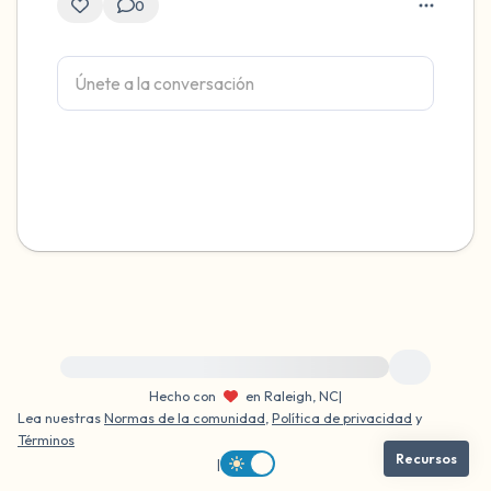
0
Para obtener ayuda inmediata, visite {{resource}}
Hecho con
en Raleigh, NC
|
Lea nuestras
Normas de la comunidad
,
Política de privacidad
y
Términos
Recursos
|