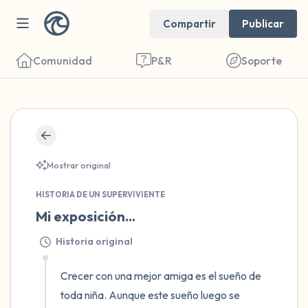
Compartir
Publicar
Comunidad
P&R
Soporte
🇺🇸
Encuentra un lugar cómodo para sentarte.
Mostrar original
Cierra los ojos suavemente y respira
profundamente un par de veces: inhala por
HISTORIA DE UN SUPERVIVIENTE
Mi exposición...
la nariz (cuenta hasta 3), exhala por la
boca (cuenta hasta 3). Ahora abre los ojos
Historia original
y mira a tu alrededor. Nombra lo siguiente
Crecer con una mejor amiga es el sueño de 
en voz alta:
toda niña. Aunque este sueño luego se 