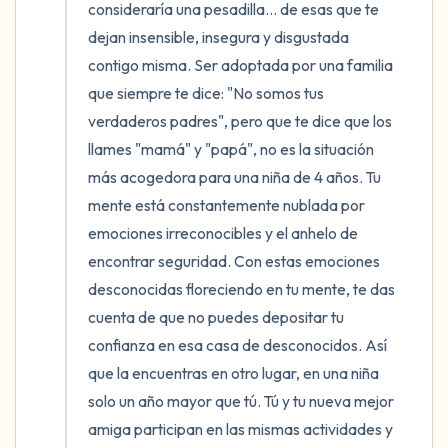
5 – cosas que puedes ver (puedes mirar
consideraría una pesadilla... de esas que te 
dejan insensible, insegura y disgustada 
dentro de la habitación y por la ventana)
contigo misma. Ser adoptada por una familia 
4 – cosas que puedes sentir (¿qué hay
que siempre te dice: "No somos tus 
frente a ti que puedas tocar?)
verdaderos padres", pero que te dice que los 
llames "mamá" y "papá", no es la situación 
3 – cosas que puedes oír
más acogedora para una niña de 4 años. Tu 
mente está constantemente nublada por 
2 – cosas que puedes oler
emociones irreconocibles y el anhelo de 
encontrar seguridad. Con estas emociones 
1 – cosa que te gusta de ti mismo.
desconocidas floreciendo en tu mente, te das 
cuenta de que no puedes depositar tu 
Respira hondo para terminar.
confianza en esa casa de desconocidos. Así 
que la encuentras en otro lugar, en una niña 
solo un año mayor que tú. Tú y tu nueva mejor 
amiga participan en las mismas actividades y 