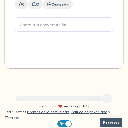
0
0
Compartir
Para obtener ayuda inmediata, visite {{resource}}
Hecho con
en Raleigh, NC
|
Lea nuestras
Normas de la comunidad
,
Política de privacidad
y
Términos
Recursos
|