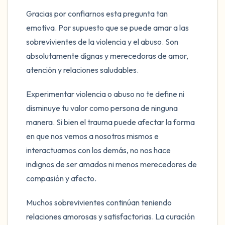
5 – cosas que puedes ver (puedes mirar
Gracias por confiarnos esta pregunta tan
dentro de la habitación y por la ventana)
emotiva. Por supuesto que se puede amar a las
4 – cosas que puedes sentir (¿qué hay
sobrevivientes de la violencia y el abuso. Son
absolutamente dignas y merecedoras de amor,
frente a ti que puedas tocar?)
atención y relaciones saludables.
3 – cosas que puedes oír
Experimentar violencia o abuso no te define ni
2 – cosas que puedes oler
disminuye tu valor como persona de ninguna
manera. Si bien el trauma puede afectar la forma
1 – cosa que te gusta de ti mismo.
en que nos vemos a nosotros mismos e
interactuamos con los demás, no nos hace
Respira hondo para terminar.
indignos de ser amados ni menos merecedores de
compasión y afecto.
Muchos sobrevivientes continúan teniendo
relaciones amorosas y satisfactorias. La curación