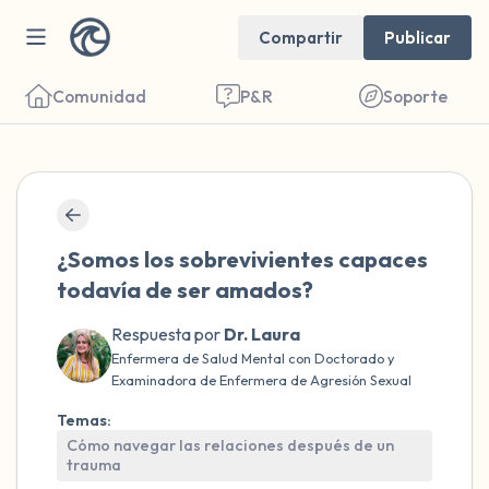
Compartir
Publicar
Comunidad
P&R
Soporte
🇺🇸
Encuentra un lugar cómodo para sentarte.
¿Somos los sobrevivientes capaces
Cierra los ojos suavemente y respira
todavía de ser amados?
profundamente un par de veces: inhala por
la nariz (cuenta hasta 3), exhala por la
Respuesta por
Dr. Laura
Enfermera de Salud Mental con Doctorado y
boca (cuenta hasta 3). Ahora abre los ojos
Examinadora de Enfermera de Agresión Sexual
y mira a tu alrededor. Nombra lo siguiente
Temas:
en voz alta:
Cómo navegar las relaciones después de un
trauma