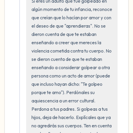
Si eres un adulto que fue golpeado en 
5 – cosas que puedes ver (puedes mirar
algún momento de tu infancia, reconoce 
dentro de la habitación y por la ventana)
que creían que lo hacían por amor y con 
4 – cosas que puedes sentir (¿qué hay
el deseo de que "aprendieras". No se 
dieron cuenta de que te estaban 
frente a ti que puedas tocar?)
enseñando a creer que mereces la 
3 – cosas que puedes oír
violencia cometida contra tu cuerpo. No 
se dieron cuenta de que te estaban 
2 – cosas que puedes oler
enseñando a considerar golpear a otra 
persona como un acto de amor (puede 
1 – cosa que te gusta de ti mismo.
que incluso hayan dicho: "Te golpeo 
porque te amo"). Perdónales su 
Respira hondo para terminar.
aquiescencia a un error cultural. 
Perdona a tus padres. Si golpeas a tus 
hijos, deja de hacerlo. Explícales que ya 
no agredirás sus cuerpos. Ten en cuenta 